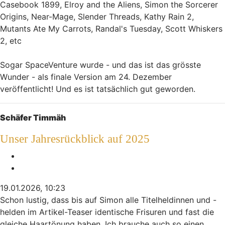
Casebook 1899, Elroy and the Aliens, Simon the Sorcerer
Origins, Near-Mage, Slender Threads, Kathy Rain 2,
Mutants Ate My Carrots, Randal's Tuesday, Scott Whiskers
2, etc
Sogar SpaceVenture wurde - und das ist das grösste
Wunder - als finale Version am 24. Dezember
veröffentlicht! Und es ist tatsächlich gut geworden.
Nach oben
Schäfer Timmäh
Unser Jahresrückblick auf 2025
Melden
Zitieren
19.01.2026, 10:23
Schon lustig, dass bis auf Simon alle Titelheldinnen und -
helden im Artikel-Teaser identische Frisuren und fast die
gleiche Haartönung haben. Ich brauche auch so einen