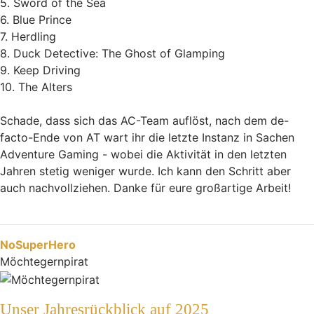
5. Sword of the Sea
6. Blue Prince
7. Herdling
8. Duck Detective: The Ghost of Glamping
9. Keep Driving
10. The Alters
Schade, dass sich das AC-Team auflöst, nach dem de-
facto-Ende von AT wart ihr die letzte Instanz in Sachen
Adventure Gaming - wobei die Aktivität in den letzten
Jahren stetig weniger wurde. Ich kann den Schritt aber
auch nachvollziehen. Danke für eure großartige Arbeit!
Nach oben
NoSuperHero
Möchtegernpirat
Unser Jahresrückblick auf 2025