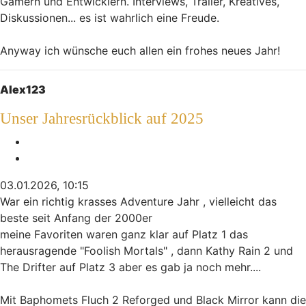
Gamern und Entwicklern. Interviews, Trailer, Kreatives,
Diskussionen... es ist wahrlich eine Freude.
Anyway ich wünsche euch allen ein frohes neues Jahr!
Nach oben
Alex123
Unser Jahresrückblick auf 2025
Melden
Zitieren
03.01.2026, 10:15
War ein richtig krasses Adventure Jahr , vielleicht das
beste seit Anfang der 2000er
meine Favoriten waren ganz klar auf Platz 1 das
herausragende "Foolish Mortals" , dann Kathy Rain 2 und
The Drifter auf Platz 3 aber es gab ja noch mehr....
Mit Baphomets Fluch 2 Reforged und Black Mirror kann die