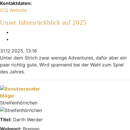
Kontaktdaten:
Kontaktdaten von Indiana
ICQ
Website
Unser Jahresrückblick auf 2025
Melden
Zitieren
31.12.2025, 13:16
Unter dem Strich zwar wenige Adventures, dafür aber ein
paar richtig gute. Wird spannend bei der Wahl zum Spiel
des Jahres.
Nach oben
M4gic
Streifenhörnchen
Titel:
Darth Werder
Wohnort:
Bremen