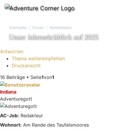
Startseite
Forum
Kommentare
Unser Jahresrückblick auf 2025
Antworten
Thema weiterempfehlen
Druckansicht
16 Beiträge • Seite
1
von
1
Indiana
Adventuregott
AC-Job:
Redakteur
Wohnort:
Am Rande des Teufelsmoores