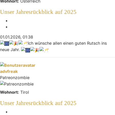
Wohnort:
Österreich
Unser Jahresrückblick auf 2025
Melden
Zitieren
01.01.2026, 01:38
Ich wünsche allen einen guten Rutsch ins
neue Jahr.
Nach oben
advfreak
Patreonzombie
Wohnort:
Tirol
Unser Jahresrückblick auf 2025
Melden