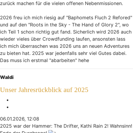
zurück machen für die vielen offenen Nebenmissionen.
2026 freu ich mich riesig auf "Baphomets Fluch 2 Refored"
und auf den "Roots in the Sky - The Hand of Glory 2", wo
ich Teil 1 schon richtig gut fand. Sicherlich wird 2026 auch
wieder vieles über Crowdfunding laufen, ansonsten lass
ich mich überraschen was 2026 uns an neuen Adventures
zu bieten hat. 2025 war jedenfalls sehr viel Gutes dabei.
Das muss ich erstmal "abarbeiten" hehe
Nach oben
Waldi
Unser Jahresrückblick auf 2025
Melden
Zitieren
06.01.2026, 12:08
2025 war der Hammer: The Drifter, Kathi Rain 2! Wahnsinn!
Ende der Durchsage!