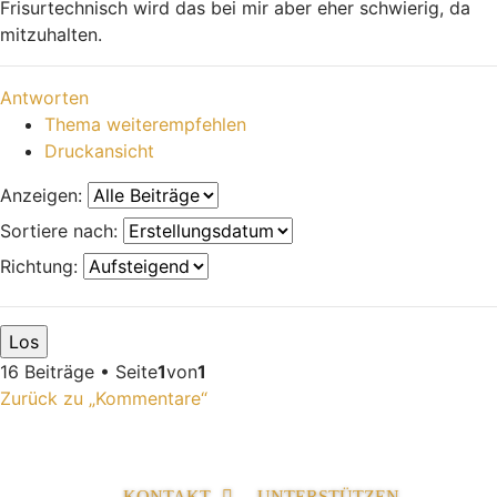
Frisurtechnisch wird das bei mir aber eher schwierig, da
mitzuhalten.
Nach oben
Antworten
Thema weiterempfehlen
Druckansicht
Anzeigen:
Sortiere nach:
Richtung:
16 Beiträge • Seite
1
von
1
Zurück zu „Kommentare“
KONTAKT
UNTERSTÜTZEN