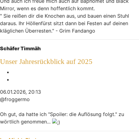
Und auch ich freue mich auch auf Baphomet und Black
Mirror, wenn es denn hoffentlich kommt.
" Sie reißen dir die Knochen aus, und bauen einen Stuhl
daraus. Ihr Höllenfürst sitzt dann bei Festen auf deinen
kläglichen Überresten." - Grim Fandango
Nach oben
Schäfer Timmäh
Unser Jahresrückblick auf 2025
Melden
Zitieren
06.01.2026, 20:13
@froggermo
Oh gut, da hatte ich "Spoiler: die Auflösung folgt." zu
wörtlich genommen...
Nach oben