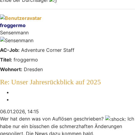
Nach oben
froggermo
Sensenmann
AC-Job:
Adventure Corner Staff
Titel:
froggermo
Wohnort:
Dresden
Re: Unser Jahresrückblick auf 2025
Melden
Zitieren
06.01.2026, 14:15
Wer hat denn was von Auflösen geschrieben?
Ich
habe nur ein bisschen die schmerzhaften Änderungen
gespoilert. Die News dazu kommen bald.