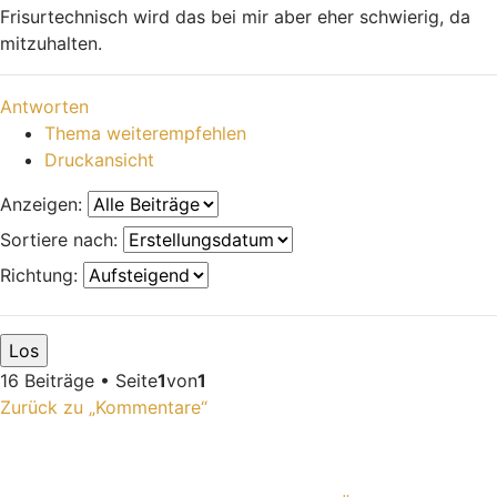
Frisurtechnisch wird das bei mir aber eher schwierig, da
mitzuhalten.
Nach oben
Antworten
Thema weiterempfehlen
Druckansicht
Anzeigen:
Sortiere nach:
Richtung:
16 Beiträge • Seite
1
von
1
Zurück zu „Kommentare“