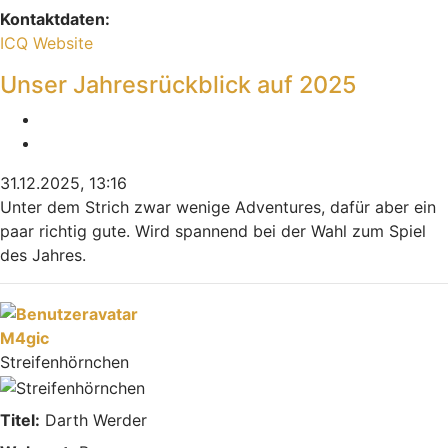
Kontaktdaten:
Kontaktdaten von Indiana
ICQ
Website
Unser Jahresrückblick auf 2025
Melden
Zitieren
31.12.2025, 13:16
Unter dem Strich zwar wenige Adventures, dafür aber ein
paar richtig gute. Wird spannend bei der Wahl zum Spiel
des Jahres.
Nach oben
M4gic
Streifenhörnchen
Titel:
Darth Werder