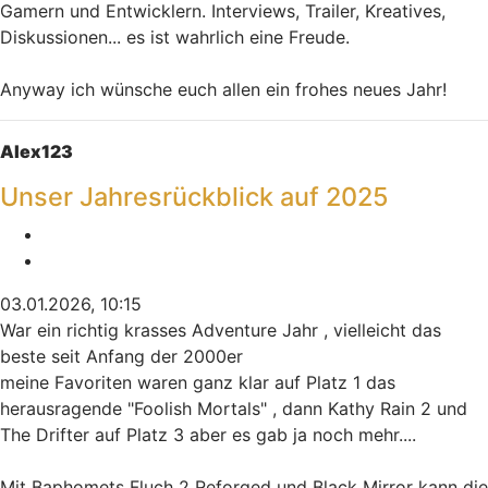
Gamern und Entwicklern. Interviews, Trailer, Kreatives,
Diskussionen... es ist wahrlich eine Freude.
Anyway ich wünsche euch allen ein frohes neues Jahr!
Nach oben
Alex123
Unser Jahresrückblick auf 2025
Melden
Zitieren
03.01.2026, 10:15
War ein richtig krasses Adventure Jahr , vielleicht das
beste seit Anfang der 2000er
meine Favoriten waren ganz klar auf Platz 1 das
herausragende "Foolish Mortals" , dann Kathy Rain 2 und
The Drifter auf Platz 3 aber es gab ja noch mehr....
Mit Baphomets Fluch 2 Reforged und Black Mirror kann die