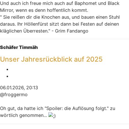
Und auch ich freue mich auch auf Baphomet und Black
Mirror, wenn es denn hoffentlich kommt.
" Sie reißen dir die Knochen aus, und bauen einen Stuhl
daraus. Ihr Höllenfürst sitzt dann bei Festen auf deinen
kläglichen Überresten." - Grim Fandango
Nach oben
Schäfer Timmäh
Unser Jahresrückblick auf 2025
Melden
Zitieren
06.01.2026, 20:13
@froggermo
Oh gut, da hatte ich "Spoiler: die Auflösung folgt." zu
wörtlich genommen...
Nach oben