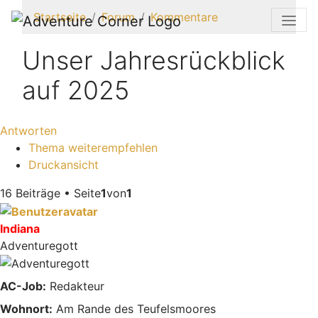
Startseite
Forum
Kommentare
Unser Jahresrückblick
auf 2025
Antworten
Thema weiterempfehlen
Druckansicht
16 Beiträge • Seite
1
von
1
Indiana
Adventuregott
AC-Job:
Redakteur
Wohnort:
Am Rande des Teufelsmoores