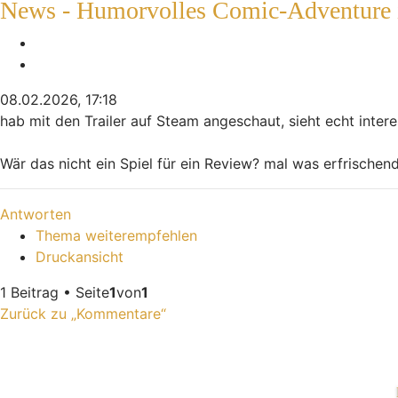
News - Humorvolles Comic-Adventure i
Melden
Zitieren
08.02.2026, 17:18
hab mit den Trailer auf Steam angeschaut, sieht echt inter
Wär das nicht ein Spiel für ein Review? mal was erfrischen
Nach oben
Antworten
Thema weiterempfehlen
Druckansicht
1 Beitrag • Seite
1
von
1
Zurück zu „Kommentare“