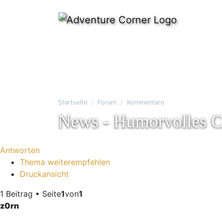
Startseite
Forum
Kommentare
News - Humorvolles C
Antworten
Thema weiterempfehlen
Druckansicht
1 Beitrag • Seite
1
von
1
z0rn