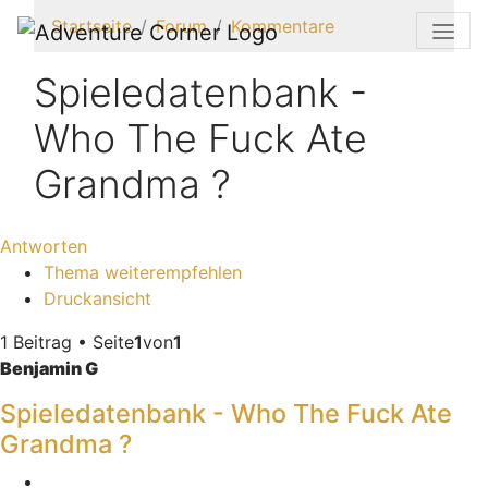
Startseite
Forum
Kommentare
Spieledatenbank -
Who The Fuck Ate
Grandma ?
Antworten
Thema weiterempfehlen
Druckansicht
1 Beitrag • Seite
1
von
1
Benjamin G
Spieledatenbank - Who The Fuck Ate
Grandma ?
Melden