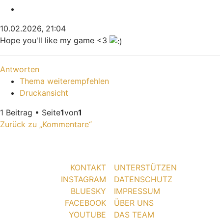
Zitieren
10.02.2026, 21:04
Hope you'll like my game <3
Nach oben
Antworten
Thema weiterempfehlen
Druckansicht
1 Beitrag • Seite
1
von
1
Zurück zu „Kommentare“
KONTAKT
UNTERSTÜTZEN
INSTAGRAM
DATENSCHUTZ
BLUESKY
IMPRESSUM
FACEBOOK
ÜBER UNS
YOUTUBE
DAS TEAM