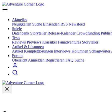
Aktuelles
Neuigkeiten
Suche
Einsenden
RSS Newsfeed
Spiele
Datenbank
Storyteller
Release-Kalender
Crowdfunding
Publis
Tests
Reviews
Previews
Klassiker
Fanadventures
Storyteller
Artikel & Lösungen
Artikel
Komplettlösungen
Interviews
Kolumnen
Schlagwörter
Forum
Übersicht
Anmelden
Registrieren
FAQ
Suche