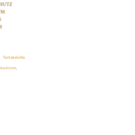
HUTZ
UM
S
M
Tentakelvilla
Ökostrom
.