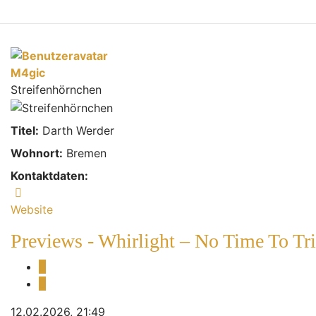
M4gic
Streifenhörnchen
Titel:
Darth Werder
Wohnort:
Bremen
Kontaktdaten:
Kontaktdaten von M4gic
Website
Previews - Whirlight – No Time To Tr
Melden
Zitieren
12.02.2026, 21:49