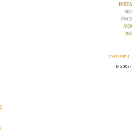
INST
BL
FAC
YO
PA
The Humble 
© 2002-2