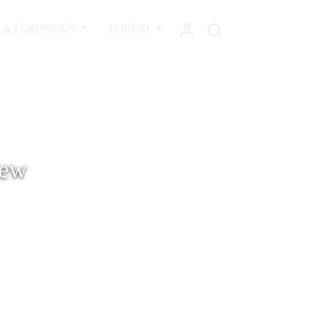
L & LÖSUNGEN
FORUM
iew