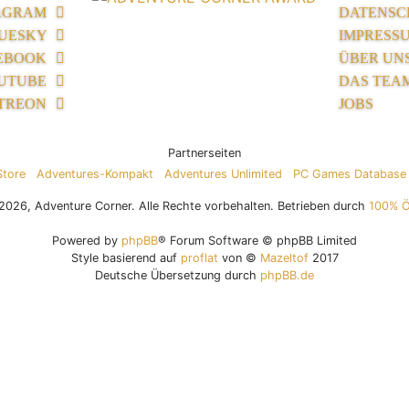
AGRAM
DATENSC
UESKY
IMPRESS
EBOOK
ÜBER UN
UTUBE
DAS TEA
TREON
JOBS
Partnerseiten
Store
Adventures-Kompakt
Adventures Unlimited
PC Games Database
026, Adventure Corner. Alle Rechte vorbehalten. Betrieben durch
100% 
Powered by
phpBB
® Forum Software © phpBB Limited
Style basierend auf
proflat
von ©
Mazeltof
2017
Deutsche Übersetzung durch
phpBB.de