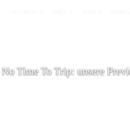
AKTUELLES
SPIELE
TESTS
ARTIKE
– No Time To Trip: unsere Prev