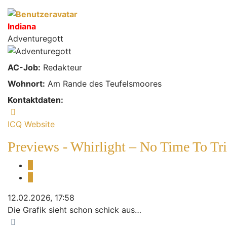
Indiana
Adventuregott
AC-Job:
Redakteur
Wohnort:
Am Rande des Teufelsmoores
Kontaktdaten:
Kontaktdaten von Indiana
ICQ
Website
Previews - Whirlight – No Time To Tr
Melden
Zitieren
12.02.2026, 17:58
Die Grafik sieht schon schick aus…
Nach oben