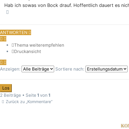
Hab ich sowas von Bock drauf. Hoffentlich dauert es nic
Nach oben
ANTWORTEN
Thema weiterempfehlen
Druckansicht
Anzeigen:
Sortiere nach:
2 Beiträge • Seite
1
von
1
Zurück zu „Kommentare“
KO