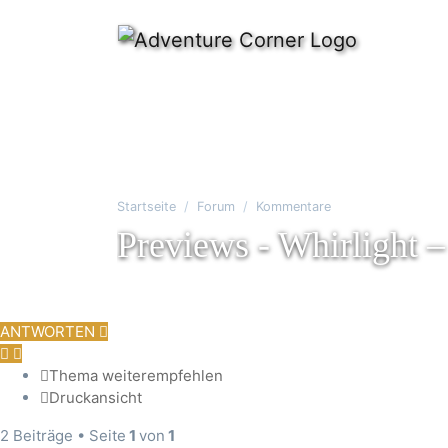
Startseite
Forum
Kommentare
Previews - Whirlight 
ANTWORTEN
Thema weiterempfehlen
Druckansicht
2 Beiträge • Seite
1
von
1