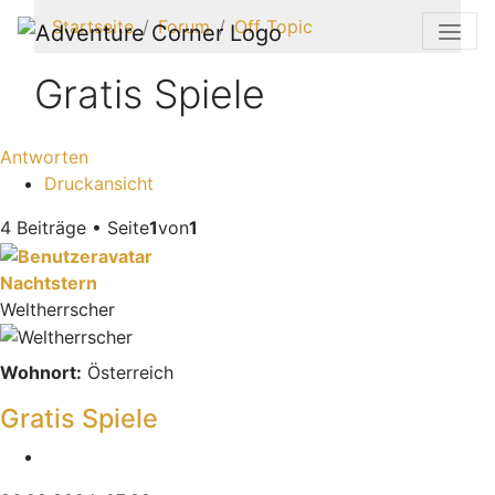
Startseite
Forum
Off Topic
Gratis Spiele
Antworten
Druckansicht
4 Beiträge • Seite
1
von
1
Nachtstern
Weltherrscher
Wohnort:
Österreich
Gratis Spiele
Zitieren