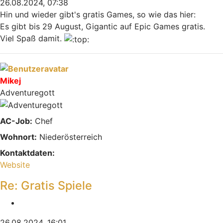
26.08.2024, 07:38
Hin und wieder gibt's gratis Games, so wie das hier:
Es gibt bis 29 August, Gigantic auf Epic Games gratis.
Viel Spaß damit.
Nach oben
Mikej
Adventuregott
AC-Job:
Chef
Wohnort:
Niederösterreich
Kontaktdaten:
Kontaktdaten von Mikej
Website
Re: Gratis Spiele
Zitieren
26.08.2024, 16:01