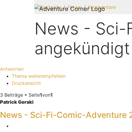
Startseite
Forum
Kommentare
News - Sci-
angekündigt
Antworten
Thema weiterempfehlen
Druckansicht
3 Beiträge • Seite
1
von
1
Patrick Gorski
News - Sci-Fi-Comic-Adventure 
Melden