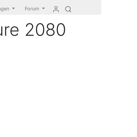
ungen
Forum
ure 2080