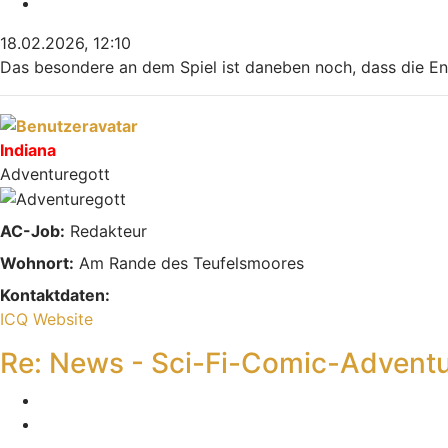
Zitieren
18.02.2026, 12:10
Das besondere an dem Spiel ist daneben noch, dass die En
Nach oben
Indiana
Adventuregott
AC-Job:
Redakteur
Wohnort:
Am Rande des Teufelsmoores
Kontaktdaten:
Kontaktdaten von Indiana
ICQ
Website
Re: News - Sci-Fi-Comic-Advent
Melden
Zitieren