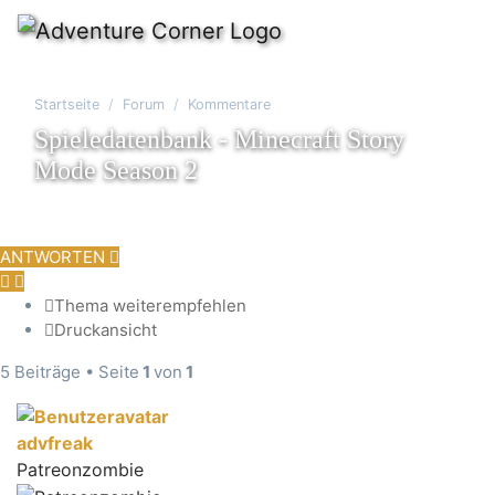
Startseite
Forum
Kommentare
Spieledatenbank - Minecraft Story
Mode Season 2
ANTWORTEN
Thema weiterempfehlen
Druckansicht
5 Beiträge • Seite
1
von
1
advfreak
Patreonzombie