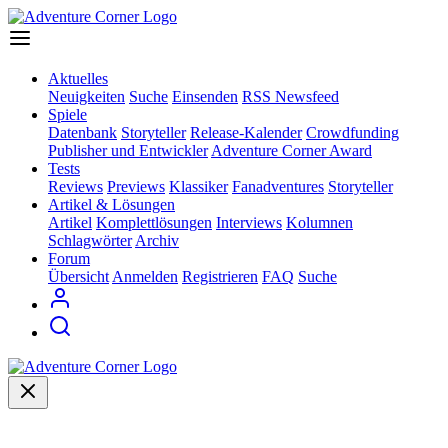
Aktuelles
Neuigkeiten
Suche
Einsenden
RSS Newsfeed
Spiele
Datenbank
Storyteller
Release-Kalender
Crowdfunding
Publisher und Entwickler
Adventure Corner Award
Tests
Reviews
Previews
Klassiker
Fanadventures
Storyteller
Artikel & Lösungen
Artikel
Komplettlösungen
Interviews
Kolumnen
Schlagwörter
Archiv
Forum
Übersicht
Anmelden
Registrieren
FAQ
Suche