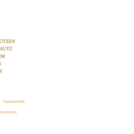
ÜTZEN
HUTZ
UM
S
M
Tentakelvilla
Ökostrom
.