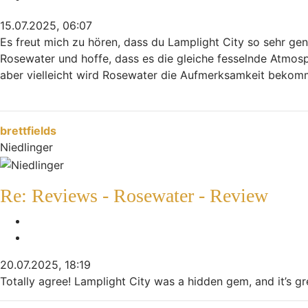
15.07.2025, 06:07
Es freut mich zu hören, dass du Lamplight City so sehr gen
Rosewater und hoffe, dass es die gleiche fesselnde Atmosp
aber vielleicht wird Rosewater die Aufmerksamkeit bekomm
head basketball
Nach oben
brettfields
Niedlinger
Re: Reviews - Rosewater - Review
Melden
Zitieren
20.07.2025, 18:19
Totally agree! Lamplight City was a hidden gem, and it’s g
Nach oben