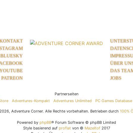
KONTAKT
UNTERST
NSTAGRAM
DATENSC
BLUESKY
IMPRESS
ACEBOOK
ÜBER UN
YOUTUBE
DAS TEA
PATREON
JOBS
Partnerseiten
Store
Adventures-Kompakt
Adventures Unlimited
PC Games Database
026, Adventure Corner. Alle Rechte vorbehalten. Betrieben durch
100% 
Powered by
phpBB
® Forum Software © phpBB Limited
Style basierend auf
proflat
von ©
Mazeltof
2017