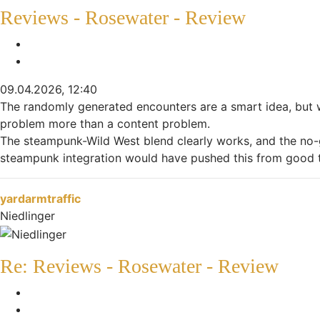
Reviews - Rosewater - Review
Melden
Zitieren
09.04.2026, 12:40
The randomly generated encounters are a smart idea, but w
problem more than a content problem.
The steampunk-Wild West blend clearly works, and the no-g
steampunk integration would have pushed this from good 
Nach oben
yardarmtraffic
Niedlinger
Re: Reviews - Rosewater - Review
Melden
Zitieren