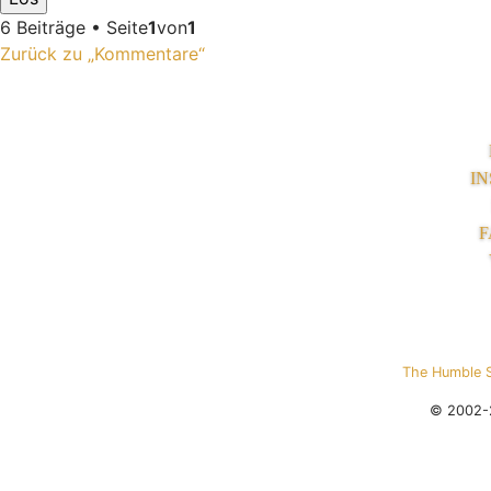
6 Beiträge • Seite
1
von
1
Zurück zu „Kommentare“
I
F
The Humble 
© 2002-2