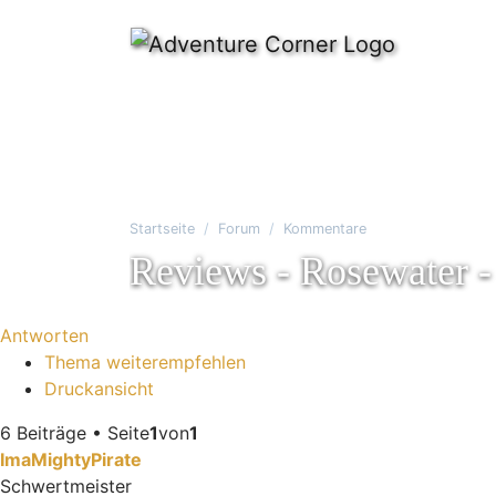
Startseite
Forum
Kommentare
Reviews - Rosewater 
Antworten
Thema weiterempfehlen
Druckansicht
6 Beiträge • Seite
1
von
1
ImaMightyPirate
Schwertmeister