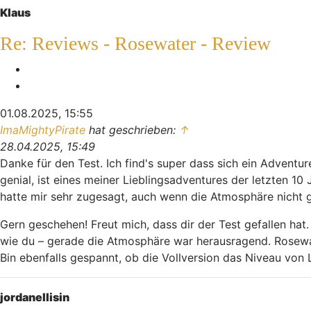
Klaus
Re: Reviews - Rosewater - Review
Melden
Zitieren
01.08.2025, 15:55
ImaMightyPirate
hat geschrieben:
↑
28.04.2025, 15:49
Danke für den Test. Ich find's super dass sich ein Advent
genial, ist eines meiner Lieblingsadventures der letzten 
hatte mir sehr zugesagt, auch wenn die Atmosphäre nicht g
Gern geschehen! Freut mich, dass dir der Test gefallen hat.
wie du – gerade die Atmosphäre war herausragend. Rosewate
Bin ebenfalls gespannt, ob die Vollversion das Niveau von 
Nach oben
jordanellisin