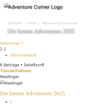
Startseite
Forum
Adventure Diskussionen
Die besten Adventures 2025
Antworten
Druckansicht
6 Beiträge • Seite
1
von
1
TheLastToKnow
Niedlinger
Die besten Adventures 2025
Zitieren