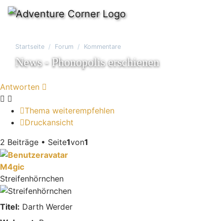
Startseite
Forum
Kommentare
News - Phonopolis erschienen
Antworten
Thema weiterempfehlen
Druckansicht
2 Beiträge • Seite
1
von
1
M4gic
Streifenhörnchen
Titel:
Darth Werder