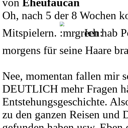
von
Eheufaucan
Oh, nach 5 der 8 Wochen k
Mitspielern.
Ich hab Pe
morgens für seine Haare br
Nee, momentan fallen mir so
DEUTLICH mehr Fragen hätt
Entstehungsgeschichte. Also
zu den ganzen Reisen und Dr
gefunden haben usw. Eben 