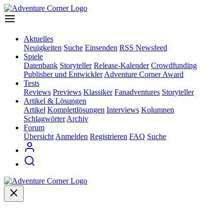
Aktuelles
Neuigkeiten
Suche
Einsenden
RSS Newsfeed
Spiele
Datenbank
Storyteller
Release-Kalender
Crowdfunding
Publisher und Entwickler
Adventure Corner Award
Tests
Reviews
Previews
Klassiker
Fanadventures
Storyteller
Artikel & Lösungen
Artikel
Komplettlösungen
Interviews
Kolumnen
Schlagwörter
Archiv
Forum
Übersicht
Anmelden
Registrieren
FAQ
Suche