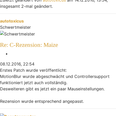
Zuletzt geändert von
autotoxicus
am 14.12.2016, 13:54,
insgesamt 2-mal geändert.
Nach oben
autotoxicus
Schwertmeister
Re: C-Rezension: Maize
Zitieren
08.12.2016, 22:54
Erstes Patch wurde veröffentlicht:
MotionBlur wurde abgeschwächt und Controllersupport
funktioniert jetzt auch vollständig.
Desweiteren gibt es jetzt ein paar Mauseinstellungen.
Rezension wurde entsprechend angepasst.
Nach oben