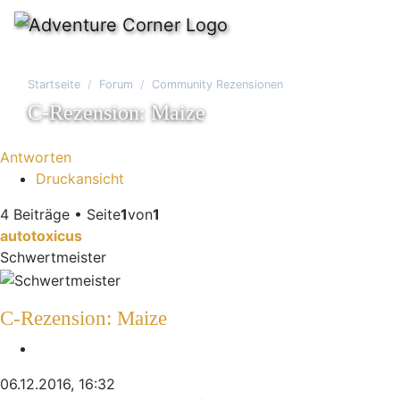
Startseite
Forum
Community Rezensionen
C-Rezension: Maize
Antworten
Druckansicht
4 Beiträge • Seite
1
von
1
autotoxicus
Schwertmeister
C-Rezension: Maize
Zitieren
06.12.2016, 16:32