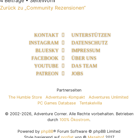
4 Beiträge • Seite
1
von
1
Zurück zu „Community Rezensionen“
KONTAKT
UNTERSTÜTZEN
INSTAGRAM
DATENSCHUTZ
BLUESKY
IMPRESSUM
FACEBOOK
ÜBER UNS
YOUTUBE
DAS TEAM
PATREON
JOBS
Partnerseiten
The Humble Store
Adventures-Kompakt
Adventures Unlimited
PC Games Database
Tentakelvilla
© 2002-2026, Adventure Corner. Alle Rechte vorbehalten. Betrieben
durch
100% Ökostrom
.
Powered by
phpBB
® Forum Software © phpBB Limited
Style basierend auf
proflat
von ©
Mazeltof
2017