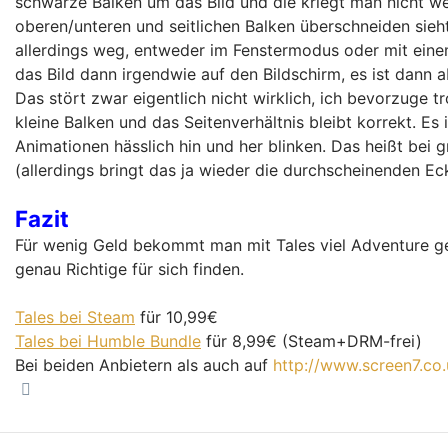
schwarze Balken um das Bild und die kriegt man nicht weg
oberen/unteren und seitlichen Balken überschneiden sieht
allerdings weg, entweder im Fenstermodus oder mit einem 
das Bild dann irgendwie auf den Bildschirm, es ist dann ab
Das stört zwar eigentlich nicht wirklich, ich bevorzuge t
kleine Balken und das Seitenverhältnis bleibt korrekt. Es
Animationen hässlich hin und her blinken. Das heißt bei
(allerdings bringt das ja wieder die durchscheinenden Eck
Fazit
Für wenig Geld bekommt man mit Tales viel Adventure geb
genau Richtige für sich finden.
Tales bei Steam
für 10,99€
Tales bei Humble Bundle
für 8,99€ (Steam+DRM-frei)
Bei beiden Anbietern als auch auf
http://www.screen7.co
Nach oben