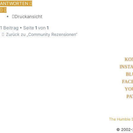
ANTWORTEN
Druckansicht
1 Beitrag • Seite
1
von
1
Zurück zu „Community Rezensionen“
KO
INST
BL
FAC
YO
PA
The Humble 
© 2002-2