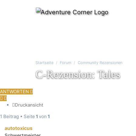
Startseite
Forum
Community Rezensionen
C-Rezension: Tales
ANTWORTEN
Druckansicht
1 Beitrag • Seite
1
von
1
autotoxicus
Schwertmeister