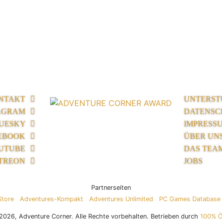
NTAKT
UNTERST
AGRAM
DATENSC
UESKY
IMPRESS
EBOOK
ÜBER UN
UTUBE
DAS TEA
TREON
JOBS
Partnerseiten
Store
Adventures-Kompakt
Adventures Unlimited
PC Games Database
026, Adventure Corner. Alle Rechte vorbehalten. Betrieben durch
100% 