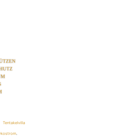
ÜTZEN
HUTZ
UM
S
M
Tentakelvilla
Ökostrom
.