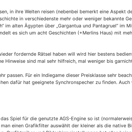
sen, in ihre Welten reisen (nebenbei bemerkt eine Aspekt d
eschichte in verschiedenste mehr oder weniger bekannte Ge
 im alten Ägypten über „Gargantua und Pantagruel“ im Mitt
andelt es sich um acht Geschichten (+Merlins Haus) mit m
 wieder fordernde Rätsel haben will wird hier bestens bedi
ne Hinweise sind mal sehr hilfreich, mal weniger bis garnicht
hr passen. Für ein Indiegame dieser Preisklasse sehr beach
chen dafür hat geeignete Synchronspecher zu finden. Auc
 das Spiel für die genutzte AGS-Engine so ist (normalerwei
an einen Grafikfilter auswählt der kleiner als die native Bi