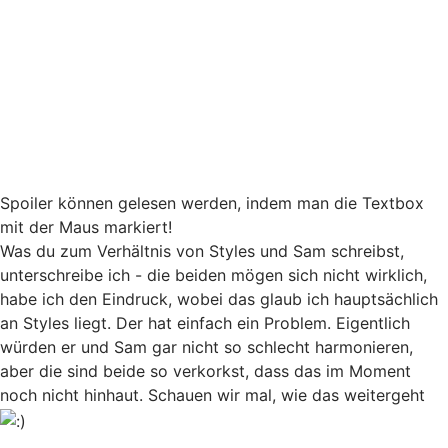
sieht, ist er erst einmal sehr besorgt. Und er würde am
liebsten sofort mit Sam ins Krankenhaus fahren, nur zur
Sicherheit. Ich denke, das zeigt sehr gut, daß er nicht
wirklich von Natur aus so ein Grantler ist, sondern sich
wirklich Gedanken macht um andere Menschen, vor allem
die in seiner Nähe, und niemandem Schaden möchte oder
solchen wünscht. Nicht einmal seinem Feind Linkweller.
Spoiler können gelesen werden, indem man die Textbox
mit der Maus markiert!
Was du zum Verhältnis von Styles und Sam schreibst,
unterschreibe ich - die beiden mögen sich nicht wirklich,
habe ich den Eindruck, wobei das glaub ich hauptsächlich
an Styles liegt. Der hat einfach ein Problem. Eigentlich
würden er und Sam gar nicht so schlecht harmonieren,
aber die sind beide so verkorkst, dass das im Moment
noch nicht hinhaut. Schauen wir mal, wie das weitergeht