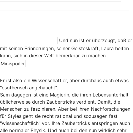
beispielsweise daran glaubt, daß der Mensch gewisse
Fähigkeiten hat, die er aber in der Kindheit schon verliert,
weil sie nicht benötigt werden. Die aber erhalten bleiben
oder vielleicht sogar wiedergewonnen werden könnnen,
wenn sie denn nötig sind.
Und nun ist er überzeugt, daß er
mit seinen Erinnerungen, seiner Geisteskraft, Laura helfen
kann, sich in dieser Welt bemerkbar zu machen.
Minispoiler
Oder sie sogar zurückbringen kann, auf
irgendeine Art und Weise.
Er ist also ein Wissenschaftler, aber durchaus auch etwas
"esotherisch angehaucht".
Sam dagegen ist eine Magierin, die ihren Lebensunterhalt
üblicherweise durch Zaubertricks verdient. Damit, die
Menschen zu faszinieren. Aber bei ihren Nachforschungen
für Styles geht sie recht rational und sozusagen fast
"wissenschaftlich" vor. Ihre Zaubertricks entspringen auch
alle normaler Physik. Und auch bei den nun wirklich sehr