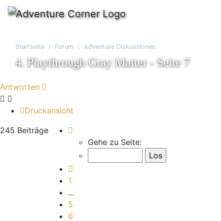
Startseite
Forum
Adventure Diskussionen
4. Playthrough Gray Matter - Seite 7
Antworten
Druckansicht
Seite
7
von
10
245 Beiträge
Gehe zu Seite:
Vorherige
1
…
5
6