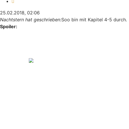
Zitieren
25.02.2018, 02:06
Nachtstern hat geschrieben:
Soo bin mit Kapitel 4-5 durch.
Spoiler:
Dr Styles hat wohl nix besseres zu tun als kramphaft
Erinnerung mit seiner toten Frau aufleben zu lassen.
Was tut er wohl am Ende wenn seine liebe tote Frau am
Ende nun zu einen Rachegeist geworden ist die auf blutige
Rache sinnt?
Einerseits süß und romantisch das jemand so sehr an
jemand feshalten kann und weiter liebt selbst über den
Tod hinaus und die Person nicht loslassen will
gedanklich...wenn man sich anguckt wie schnell heute
Menschen Partner austauschen, ist es fast schon irgendwo
süß und bewundernswert wie lang er immer noch seine
Frau liebt und seine Liebe und Erinnerungen an sie nicht
aufgeben will.
Sie nicht aufgeben will..nur hoffen wir er übertreibts