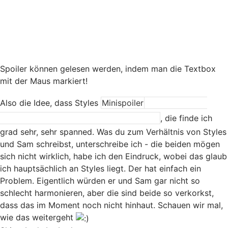
Ich hab den Verdacht, das die Studentin die aufkreuzte in
Dr Style Erinnerung in der Hypnose Sitzung Sam war.
Hat jemand auch den Verdacht?
Werde morgen mit kapitel 6 weiter machen.
Spoiler können gelesen werden, indem man die Textbox
mit der Maus markiert!
Also die Idee, dass Styles
Minispoiler
Sams Körper als
neues Gefäß für Laura verwenden könnte
, die finde ich
grad sehr, sehr spanned. Was du zum Verhältnis von Styles
und Sam schreibst, unterschreibe ich - die beiden mögen
sich nicht wirklich, habe ich den Eindruck, wobei das glaub
ich hauptsächlich an Styles liegt. Der hat einfach ein
Problem. Eigentlich würden er und Sam gar nicht so
schlecht harmonieren, aber die sind beide so verkorkst,
dass das im Moment noch nicht hinhaut. Schauen wir mal,
wie das weitergeht