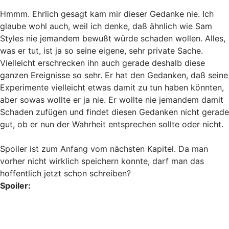
Hmmm. Ehrlich gesagt kam mir dieser Gedanke nie. Ich
glaube wohl auch, weil ich denke, daß ähnlich wie Sam
Styles nie jemandem bewußt würde schaden wollen. Alles,
was er tut, ist ja so seine eigene, sehr private Sache.
Vielleicht erschrecken ihn auch gerade deshalb diese
ganzen Ereignisse so sehr. Er hat den Gedanken, daß seine
Experimente vielleicht etwas damit zu tun haben könnten,
aber sowas wollte er ja nie. Er wollte nie jemandem damit
Schaden zufügen und findet diesen Gedanken nicht gerade
gut, ob er nun der Wahrheit entsprechen sollte oder nicht.
Spoiler ist zum Anfang vom nächsten Kapitel. Da man
vorher nicht wirklich speichern konnte, darf man das
hoffentlich jetzt schon schreiben?
Spoiler:
Als Sam nicht zum Experiment kommt, ist er ja zuerst auch
ziemlich angepißt deswegen. Aber als sie ihm erzählt, daß
sie die Treppe runtergefallen ist und er ihr blaues Auge