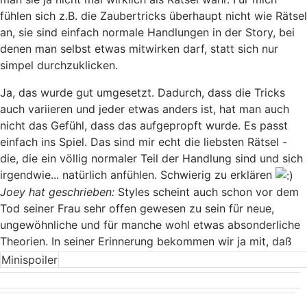
fühlen sich z.B. die Zaubertricks überhaupt nicht wie Rätsel
an, sie sind einfach normale Handlungen in der Story, bei
denen man selbst etwas mitwirken darf, statt sich nur
simpel durchzuklicken.
Ja, das wurde gut umgesetzt. Dadurch, dass die Tricks
auch variieren und jeder etwas anders ist, hat man auch
nicht das Gefühl, dass das aufgepropft wurde. Es passt
einfach ins Spiel. Das sind mir echt die liebsten Rätsel -
die, die ein völlig normaler Teil der Handlung sind und sich
irgendwie... natürlich anfühlen. Schwierig zu erklären
Joey hat geschrieben:
Styles scheint auch schon vor dem
Tod seiner Frau sehr offen gewesen zu sein für neue,
ungewöhnliche und für manche wohl etwas absonderliche
Theorien. In seiner Erinnerung bekommen wir ja mit, daß
Minispoiler
er beispielsweise daran glaubt, daß der Mensch
gewisse Fähigkeiten hat, die er aber in der Kindheit schon
verliert, weil sie nicht benötigt werden. Die aber erhalten