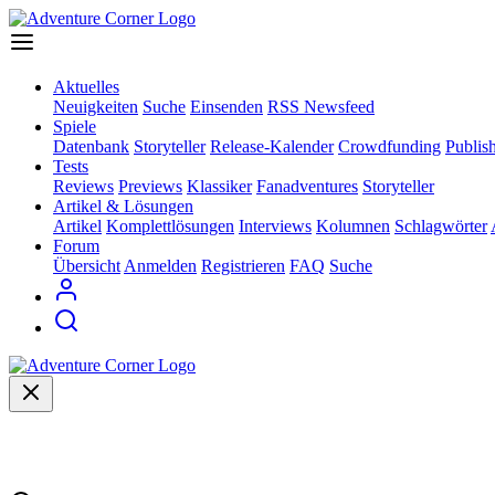
Aktuelles
Neuigkeiten
Suche
Einsenden
RSS Newsfeed
Spiele
Datenbank
Storyteller
Release-Kalender
Crowdfunding
Publis
Tests
Reviews
Previews
Klassiker
Fanadventures
Storyteller
Artikel & Lösungen
Artikel
Komplettlösungen
Interviews
Kolumnen
Schlagwörter
Forum
Übersicht
Anmelden
Registrieren
FAQ
Suche