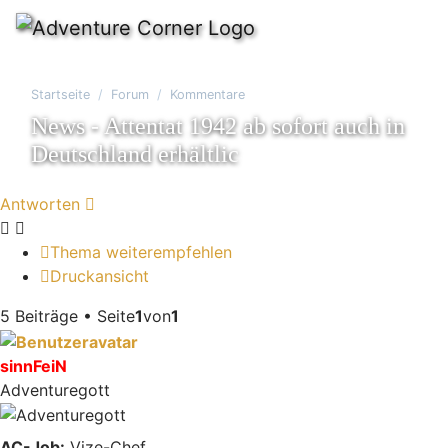
Startseite
Forum
Kommentare
News - Attentat 1942 ab sofort auch in
Deutschland erhältlic
Antworten
Thema weiterempfehlen
Druckansicht
5 Beiträge • Seite
1
von
1
sinnFeiN
Adventuregott
AC-Job:
Vize-Chef