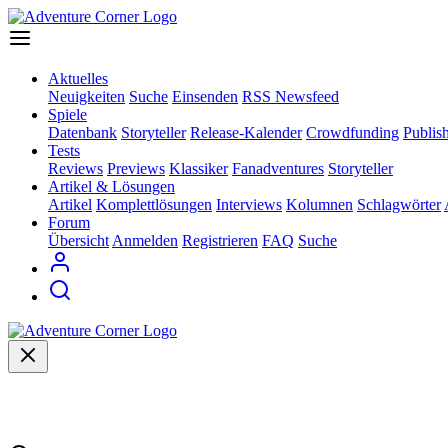
Aktuelles
Neuigkeiten
Suche
Einsenden
RSS Newsfeed
Spiele
Datenbank
Storyteller
Release-Kalender
Crowdfunding
Publis
Tests
Reviews
Previews
Klassiker
Fanadventures
Storyteller
Artikel & Lösungen
Artikel
Komplettlösungen
Interviews
Kolumnen
Schlagwörter
Forum
Übersicht
Anmelden
Registrieren
FAQ
Suche