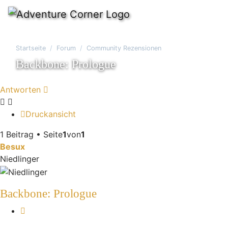
Startseite
Forum
Community Rezensionen
Backbone: Prologue
Antworten
Druckansicht
1 Beitrag • Seite
1
von
1
Besux
Niedlinger
Backbone: Prologue
Zitieren