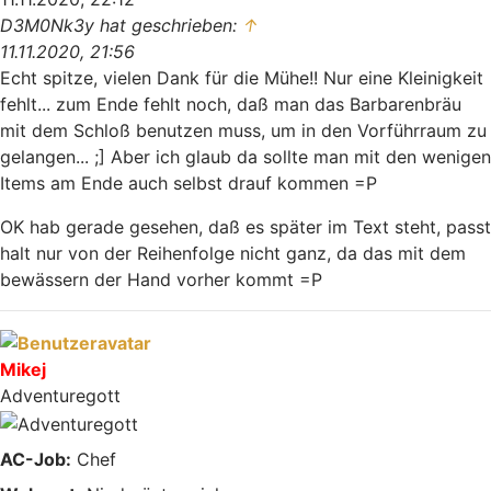
D3M0Nk3y hat geschrieben:
↑
11.11.2020, 21:56
Echt spitze, vielen Dank für die Mühe!! Nur eine Kleinigkeit
fehlt... zum Ende fehlt noch, daß man das Barbarenbräu
mit dem Schloß benutzen muss, um in den Vorführraum zu
gelangen... ;] Aber ich glaub da sollte man mit den wenigen
Items am Ende auch selbst drauf kommen =P
OK hab gerade gesehen, daß es später im Text steht, passt
halt nur von der Reihenfolge nicht ganz, da das mit dem
bewässern der Hand vorher kommt =P
Nach oben
Mikej
Adventuregott
AC-Job:
Chef