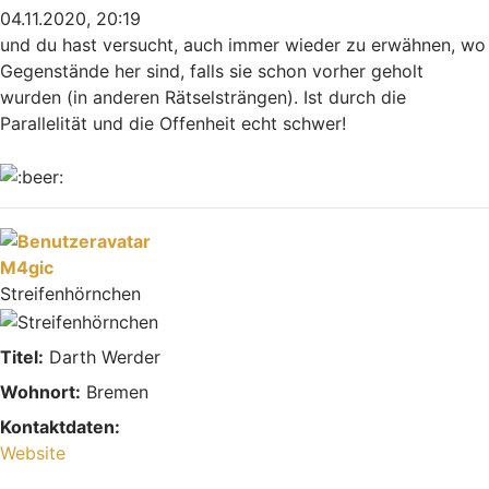
04.11.2020, 20:19
und du hast versucht, auch immer wieder zu erwähnen, wo
Gegenstände her sind, falls sie schon vorher geholt
wurden (in anderen Rätselsträngen). Ist durch die
Parallelität und die Offenheit echt schwer!
Nach oben
M4gic
Streifenhörnchen
Titel:
Darth Werder
Wohnort:
Bremen
Kontaktdaten:
Kontaktdaten von M4gic
Website