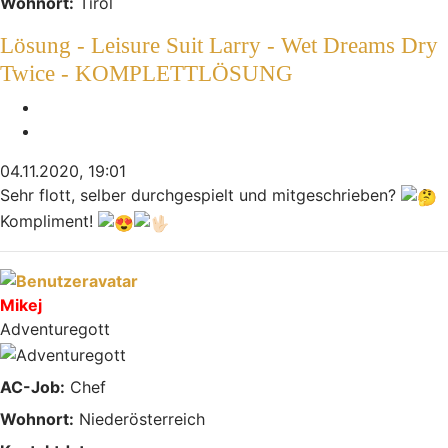
Wohnort:
Tirol
Lösung - Leisure Suit Larry - Wet Dreams Dry
Twice - KOMPLETTLÖSUNG
Melden
Zitieren
04.11.2020, 19:01
Sehr flott, selber durchgespielt und mitgeschrieben?
Kompliment!
Nach oben
Mikej
Adventuregott
AC-Job:
Chef
Wohnort:
Niederösterreich