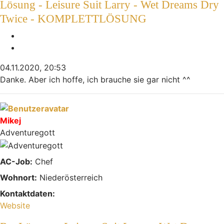
Lösung - Leisure Suit Larry - Wet Dreams Dry
Twice - KOMPLETTLÖSUNG
Melden
Zitieren
04.11.2020, 20:53
Danke. Aber ich hoffe, ich brauche sie gar nicht ^^
Nach oben
Mikej
Adventuregott
AC-Job:
Chef
Wohnort:
Niederösterreich
Kontaktdaten:
Kontaktdaten von Mikej
Website