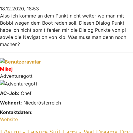
18.12.2020, 18:53
Also ich komme an dem Punkt nicht weiter wo man mit
Bobbi wegen dem Boot reden soll. Diesen Dialog Punkt
habe ich nicht somit fehlen mir die Dialog Punkte von pi
sowie die Navigation von kip. Was muss man denn noch
machen?
Nach oben
Mikej
Adventuregott
AC-Job:
Chef
Wohnort:
Niederösterreich
Kontaktdaten:
Kontaktdaten von Mikej
Website
Lösung - Leisure Suit Larry - Wet Dreams Dry