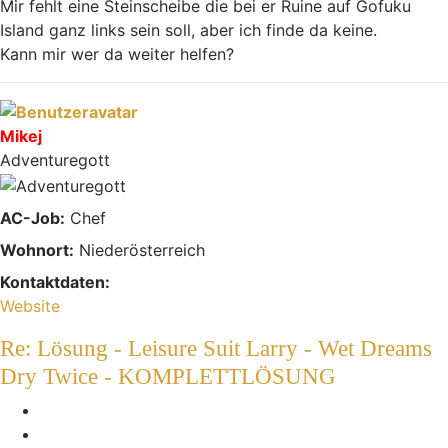
Mir fehlt eine Steinscheibe die bei er Ruine auf Gofuku
Island ganz links sein soll, aber ich finde da keine.
Kann mir wer da weiter helfen?
Nach oben
Mikej
Adventuregott
AC-Job:
Chef
Wohnort:
Niederösterreich
Kontaktdaten:
Kontaktdaten von Mikej
Website
Re: Lösung - Leisure Suit Larry - Wet Dreams
Dry Twice - KOMPLETTLÖSUNG
Melden
Zitieren