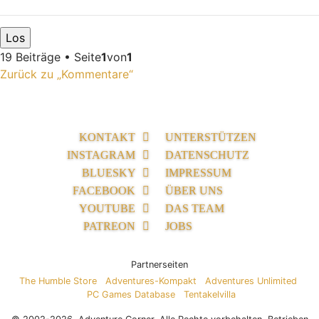
19 Beiträge • Seite
1
von
1
Zurück zu „Kommentare“
KONTAKT
UNTERSTÜTZEN
INSTAGRAM
DATENSCHUTZ
BLUESKY
IMPRESSUM
FACEBOOK
ÜBER UNS
YOUTUBE
DAS TEAM
PATREON
JOBS
Partnerseiten
The Humble Store
Adventures-Kompakt
Adventures Unlimited
PC Games Database
Tentakelvilla