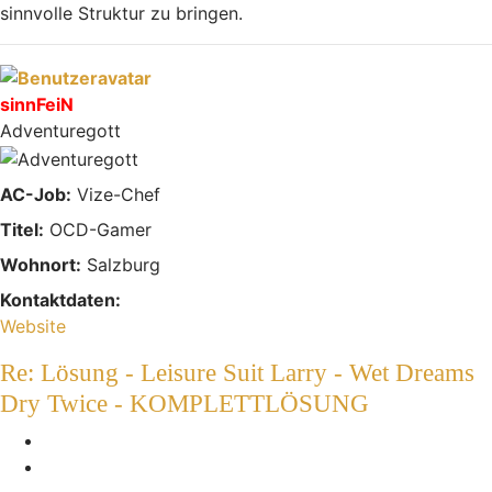
sinnvolle Struktur zu bringen.
Nach oben
sinnFeiN
Adventuregott
AC-Job:
Vize-Chef
Titel:
OCD-Gamer
Wohnort:
Salzburg
Kontaktdaten:
Kontaktdaten von sinnFeiN
Website
Re: Lösung - Leisure Suit Larry - Wet Dreams
Dry Twice - KOMPLETTLÖSUNG
Melden
Zitieren