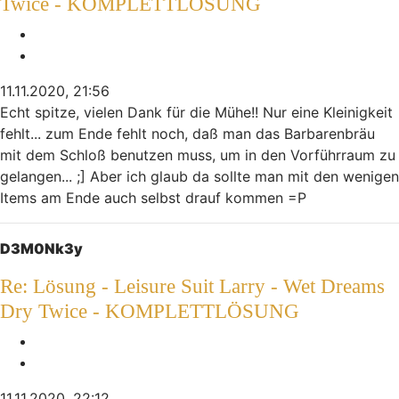
Twice - KOMPLETTLÖSUNG
Melden
Zitieren
11.11.2020, 21:56
Echt spitze, vielen Dank für die Mühe!! Nur eine Kleinigkeit
fehlt... zum Ende fehlt noch, daß man das Barbarenbräu
mit dem Schloß benutzen muss, um in den Vorführraum zu
gelangen... ;] Aber ich glaub da sollte man mit den wenigen
Items am Ende auch selbst drauf kommen =P
Nach oben
D3M0Nk3y
Re: Lösung - Leisure Suit Larry - Wet Dreams
Dry Twice - KOMPLETTLÖSUNG
Melden
Zitieren
11.11.2020, 22:12