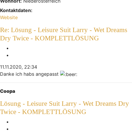
Wohnort:
Niederösterreich
Kontaktdaten:
Kontaktdaten von Mikej
Website
Re: Lösung - Leisure Suit Larry - Wet Dreams
Dry Twice - KOMPLETTLÖSUNG
Melden
Zitieren
11.11.2020, 22:34
Danke ich habs angepasst
Nach oben
Coopa
Lösung - Leisure Suit Larry - Wet Dreams Dry
Twice - KOMPLETTLÖSUNG
Melden
Zitieren