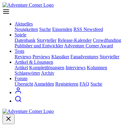
Aktuelles
Neuigkeiten
Suche
Einsenden
RSS Newsfeed
Spiele
Datenbank
Storyteller
Release-Kalender
Crowdfunding
Publisher und Entwickler
Adventure Corner Award
Tests
Reviews
Previews
Klassiker
Fanadventures
Storyteller
Artikel & Lösungen
Artikel
Komplettlösungen
Interviews
Kolumnen
Schlagwörter
Archiv
Forum
Übersicht
Anmelden
Registrieren
FAQ
Suche