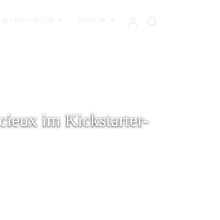
L & LÖSUNGEN
FORUM
ieux im Kickstarter-