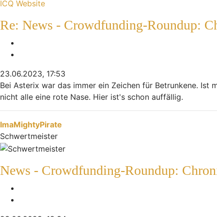
Kontaktdaten von Indiana
ICQ
Website
Re: News - Crowdfunding-Roundup: Chr
Melden
Zitieren
23.06.2023, 17:53
Bei Asterix war das immer ein Zeichen für Betrunkene. Ist m
nicht alle eine rote Nase. Hier ist's schon auffällig.
Nach oben
ImaMightyPirate
Schwertmeister
News - Crowdfunding-Roundup: Chroniq
Melden
Zitieren