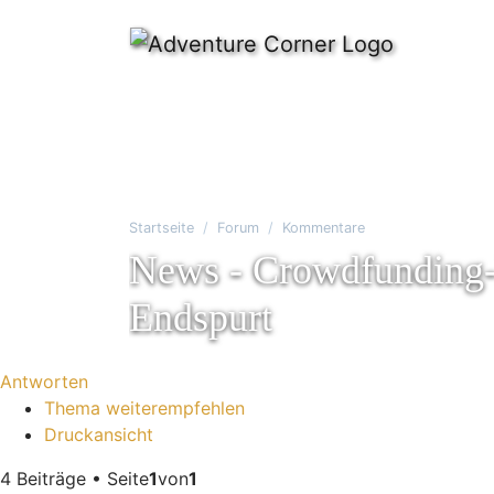
Startseite
Forum
Kommentare
News - Crowdfunding-R
Endspurt
Antworten
Thema weiterempfehlen
Druckansicht
4 Beiträge • Seite
1
von
1