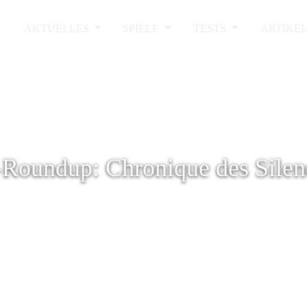
AKTUELLES
SPIELE
TESTS
ARTIKE
oundup: Chronique des Silenc