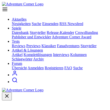
Aktuelles
Neuigkeiten
Suche
Einsenden
RSS Newsfeed
Spiele
Datenbank
Storyteller
Release-Kalender
Crowdfunding
Publisher und Entwickler
Adventure Corner Award
Tests
Reviews
Previews
Klassiker
Fanadventures
Storyteller
Artikel & Lösungen
Artikel
Komplettlösungen
Interviews
Kolumnen
Schlagwörter
Archiv
Forum
Übersicht
Anmelden
Registrieren
FAQ
Suche