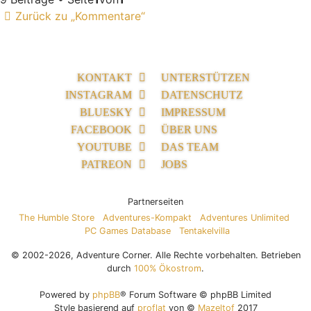
Zurück zu „Kommentare“
KONTAKT
UNTERSTÜTZEN
INSTAGRAM
DATENSCHUTZ
BLUESKY
IMPRESSUM
FACEBOOK
ÜBER UNS
YOUTUBE
DAS TEAM
PATREON
JOBS
Partnerseiten
The Humble Store
Adventures-Kompakt
Adventures Unlimited
PC Games Database
Tentakelvilla
© 2002-2026, Adventure Corner. Alle Rechte vorbehalten. Betrieben
durch
100% Ökostrom
.
Powered by
phpBB
® Forum Software © phpBB Limited
Style basierend auf
proflat
von ©
Mazeltof
2017