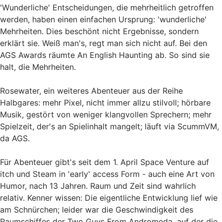
'Wunderliche' Entscheidungen, die mehrheitlich getroffen
werden, haben einen einfachen Ursprung: 'wunderliche'
Mehrheiten. Dies beschönt nicht Ergebnisse, sondern
erklärt sie. Weiß man's, regt man sich nicht auf. Bei den
AGS Awards räumte An English Haunting ab. So sind sie
halt, die Mehrheiten.
Rosewater, ein weiteres Abenteuer aus der Reihe
Halbgares: mehr Pixel, nicht immer allzu stilvoll; hörbare
Musik, gestört von weniger klangvollen Sprechern; mehr
Spielzeit, der's an Spielinhalt mangelt; läuft via ScummVM,
da AGS.
Für Abenteuer gibt's seit dem 1. April Space Venture auf
itch und Steam in 'early' access Form - auch eine Art von
Humor, nach 13 Jahren. Raum und Zeit sind wahrlich
relativ. Kenner wissen: Die eigentliche Entwicklung lief wie
am Schnürchen; leider war die Geschwindigkeit des
Raumschiffes der Two Guys From Andromeda, auf der die