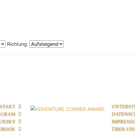
Richtung:
NTAKT
UNTERST
AGRAM
DATENSC
UESKY
IMPRESS
EBOOK
ÜBER UN