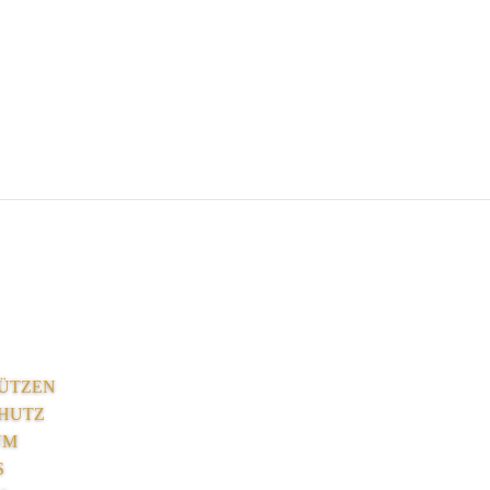
ÜTZEN
HUTZ
UM
S