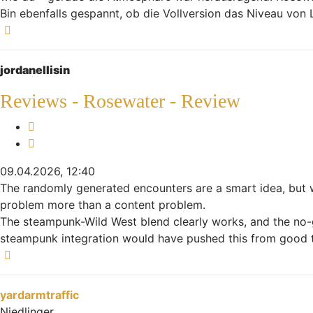
Bin ebenfalls gespannt, ob die Vollversion das Niveau von 
Nach oben
jordanellisin
Reviews - Rosewater - Review
Melden
Zitieren
09.04.2026, 12:40
The randomly generated encounters are a smart idea, but w
problem more than a content problem.
The steampunk-Wild West blend clearly works, and the no-g
steampunk integration would have pushed this from good 
Nach oben
yardarmtraffic
Niedlinger