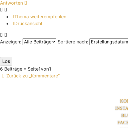
Antworten
Thema weiterempfehlen
Druckansicht
Anzeigen:
Sortiere nach:
6 Beiträge • Seite
1
von
1
Zurück zu „Kommentare“
KO
INST
BL
FAC