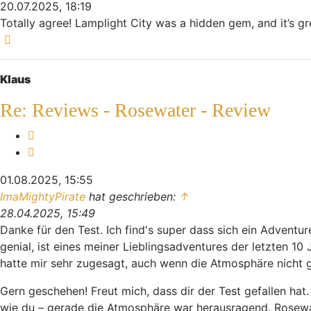
20.07.2025, 18:19
Totally agree! Lamplight City was a hidden gem, and it’s g
Nach oben
Klaus
Re: Reviews - Rosewater - Review
Melden
Zitieren
01.08.2025, 15:55
ImaMightyPirate
hat geschrieben:
↑
28.04.2025, 15:49
Danke für den Test. Ich find's super dass sich ein Advent
genial, ist eines meiner Lieblingsadventures der letzten 
hatte mir sehr zugesagt, auch wenn die Atmosphäre nicht g
Gern geschehen! Freut mich, dass dir der Test gefallen hat.
wie du – gerade die Atmosphäre war herausragend. Rosewate