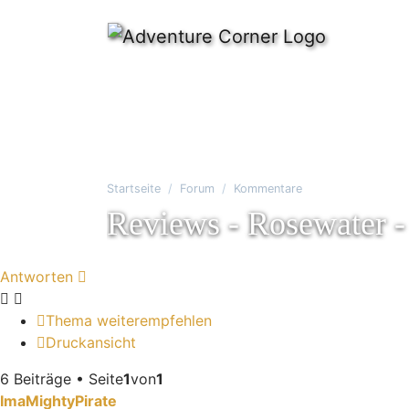
Startseite
Forum
Kommentare
Reviews - Rosewater 
Antworten
Thema weiterempfehlen
Druckansicht
6 Beiträge • Seite
1
von
1
ImaMightyPirate