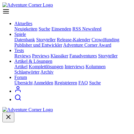
Aktuelles
Neuigkeiten
Suche
Einsenden
RSS Newsfeed
Spiele
Datenbank
Storyteller
Release-Kalender
Crowdfunding
Publisher und Entwickler
Adventure Corner Award
Tests
Reviews
Previews
Klassiker
Fanadventures
Storyteller
Artikel & Lösungen
Artikel
Komplettlösungen
Interviews
Kolumnen
Schlagwörter
Archiv
Forum
Übersicht
Anmelden
Registrieren
FAQ
Suche