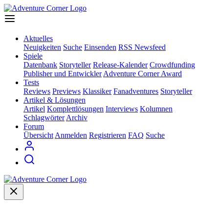
Aktuelles
Neuigkeiten
Suche
Einsenden
RSS Newsfeed
Spiele
Datenbank
Storyteller
Release-Kalender
Crowdfunding
Publisher und Entwickler
Adventure Corner Award
Tests
Reviews
Previews
Klassiker
Fanadventures
Storyteller
Artikel & Lösungen
Artikel
Komplettlösungen
Interviews
Kolumnen
Schlagwörter
Archiv
Forum
Übersicht
Anmelden
Registrieren
FAQ
Suche