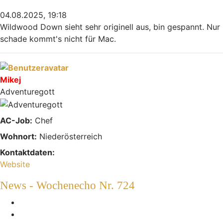
04.08.2025, 19:18
Wildwood Down sieht sehr originell aus, bin gespannt. Nur
schade kommt's nicht für Mac.
Nach oben
Mikej
Adventuregott
AC-Job:
Chef
Wohnort:
Niederösterreich
Kontaktdaten:
Kontaktdaten von Mikej
Website
News - Wochenecho Nr. 724
Melden
Zitieren