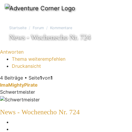
Startseite
Forum
Kommentare
News - Wochenecho Nr. 724
Antworten
Thema weiterempfehlen
Druckansicht
4 Beiträge • Seite
1
von
1
ImaMightyPirate
Schwertmeister
News - Wochenecho Nr. 724
Melden
Zitieren