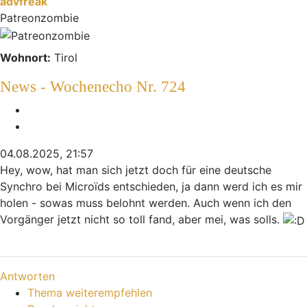
advfreak
Patreonzombie
Wohnort:
Tirol
News - Wochenecho Nr. 724
Melden
Zitieren
04.08.2025, 21:57
Hey, wow, hat man sich jetzt doch für eine deutsche
Synchro bei Microïds entschieden, ja dann werd ich es mir
holen - sowas muss belohnt werden. Auch wenn ich den
Vorgänger jetzt nicht so toll fand, aber mei, was solls.
Nach oben
Antworten
Thema weiterempfehlen