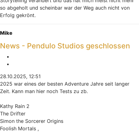
Storytelling verändert und das hat mich meist nicht mehr
so abgeholt und scheinbar war der Weg auch nicht von
Erfolg gekrönt.
Nach oben
Mike
News - Pendulo Studios geschlossen
Melden
Zitieren
28.10.2025, 12:51
2025 war eines der besten Adventure Jahre seit langer
Zeit. Kann man hier noch Tests zu zb.
Kathy Rain 2
The Drifter
Simon the Sorcerer Origins
Foolish Mortals ,