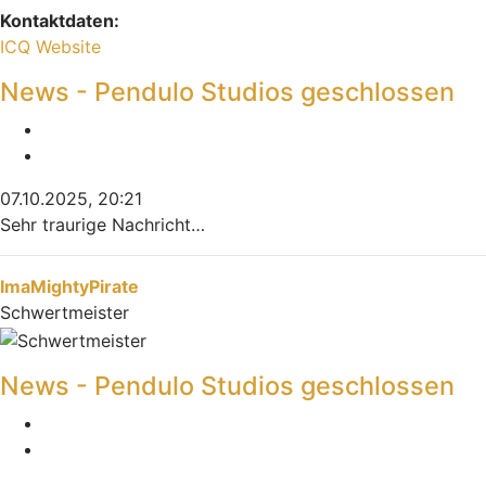
Kontaktdaten:
Kontaktdaten von Indiana
ICQ
Website
News - Pendulo Studios geschlossen
Melden
Zitieren
07.10.2025, 20:21
Sehr traurige Nachricht…
Nach oben
ImaMightyPirate
Schwertmeister
News - Pendulo Studios geschlossen
Melden
Zitieren