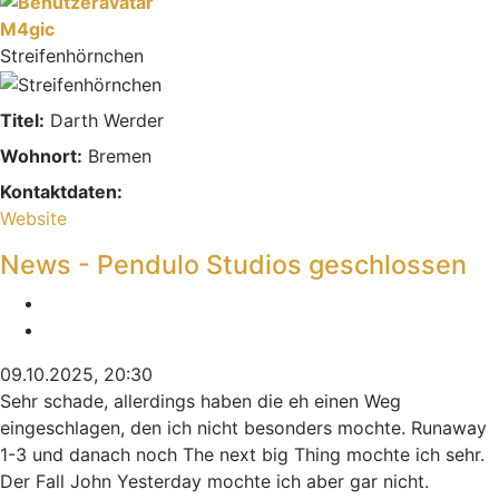
M4gic
Streifenhörnchen
Titel:
Darth Werder
Wohnort:
Bremen
Kontaktdaten:
Kontaktdaten von M4gic
Website
News - Pendulo Studios geschlossen
Melden
Zitieren
09.10.2025, 20:30
Sehr schade, allerdings haben die eh einen Weg
eingeschlagen, den ich nicht besonders mochte. Runaway
1-3 und danach noch The next big Thing mochte ich sehr.
Der Fall John Yesterday mochte ich aber gar nicht.