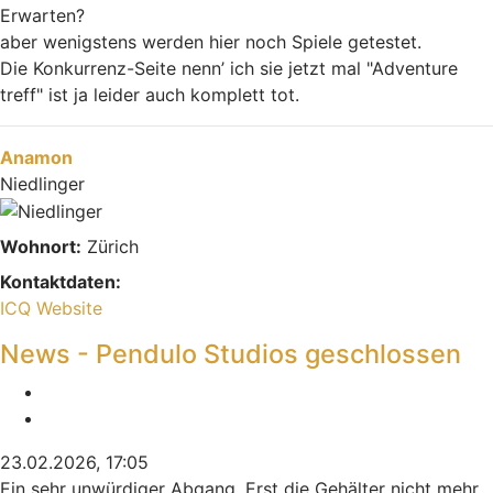
Erwarten?
aber wenigstens werden hier noch Spiele getestet.
Die Konkurrenz-Seite nenn’ ich sie jetzt mal "Adventure
treff" ist ja leider auch komplett tot.
Nach oben
Anamon
Niedlinger
Wohnort:
Zürich
Kontaktdaten:
Kontaktdaten von Anamon
ICQ
Website
News - Pendulo Studios geschlossen
Melden
Zitieren
23.02.2026, 17:05
Ein sehr unwürdiger Abgang. Erst die Gehälter nicht mehr