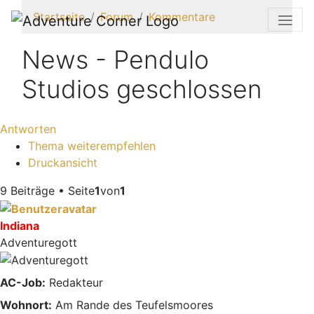
Startseite
Forum
Kommentare
News - Pendulo
Studios geschlossen
Antworten
Thema weiterempfehlen
Druckansicht
9 Beiträge • Seite
1
von
1
Indiana
Adventuregott
AC-Job:
Redakteur
Wohnort:
Am Rande des Teufelsmoores