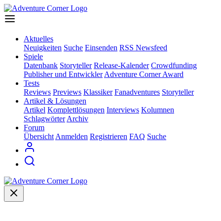
Aktuelles
Neuigkeiten
Suche
Einsenden
RSS Newsfeed
Spiele
Datenbank
Storyteller
Release-Kalender
Crowdfunding
Publisher und Entwickler
Adventure Corner Award
Tests
Reviews
Previews
Klassiker
Fanadventures
Storyteller
Artikel & Lösungen
Artikel
Komplettlösungen
Interviews
Kolumnen
Schlagwörter
Archiv
Forum
Übersicht
Anmelden
Registrieren
FAQ
Suche