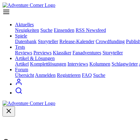
Aktuelles
Neuigkeiten
Suche
Einsenden
RSS Newsfeed
Spiele
Datenbank
Storyteller
Release-Kalender
Crowdfunding
Publis
Tests
Reviews
Previews
Klassiker
Fanadventures
Storyteller
Artikel & Lösungen
Artikel
Komplettlösungen
Interviews
Kolumnen
Schlagwörter
Forum
Übersicht
Anmelden
Registrieren
FAQ
Suche