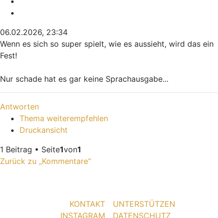
Melden
Zitieren
06.02.2026, 23:34
Wenn es sich so super spielt, wie es aussieht, wird das ein
Fest!
Nur schade hat es gar keine Sprachausgabe...
Nach oben
Antworten
Thema weiterempfehlen
Druckansicht
1 Beitrag • Seite
1
von
1
Zurück zu „Kommentare“
KONTAKT
UNTERSTÜTZEN
INSTAGRAM
DATENSCHUTZ