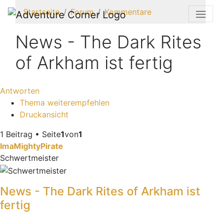
Startseite
Forum
Kommentare
News - The Dark Rites
of Arkham ist fertig
Antworten
Thema weiterempfehlen
Druckansicht
1 Beitrag • Seite
1
von
1
ImaMightyPirate
Schwertmeister
News - The Dark Rites of Arkham ist
fertig