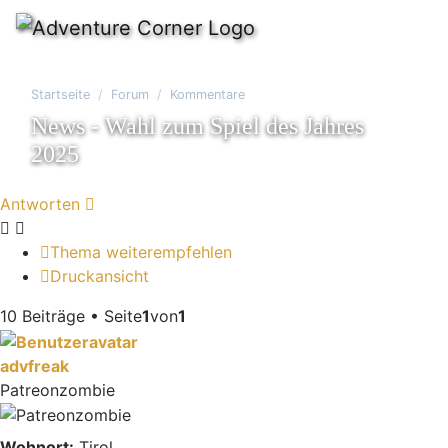
Startseite
Forum
Kommentare
News - Wahl zum Spiel des Jahres
2025
Antworten
Thema weiterempfehlen
Druckansicht
10 Beiträge • Seite
1
von
1
advfreak
Patreonzombie
Wohnort:
Tirol