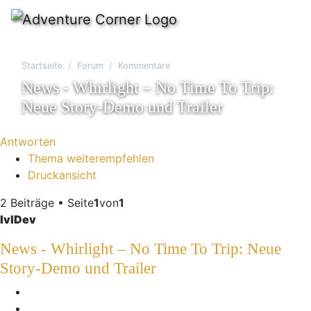
Startseite
Forum
Kommentare
News - Whirlight – No Time To Trip:
Neue Story-Demo und Trailer
Antworten
Thema weiterempfehlen
Druckansicht
2 Beiträge • Seite
1
von
1
lvlDev
News - Whirlight – No Time To Trip: Neue
Story-Demo und Trailer
Melden
Zitieren