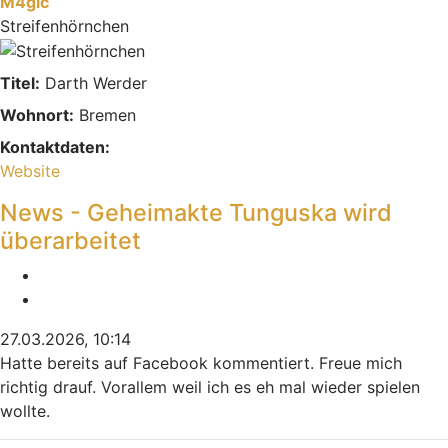
M4gic
Streifenhörnchen
Titel:
Darth Werder
Wohnort:
Bremen
Kontaktdaten:
Kontaktdaten von M4gic
Website
News - Geheimakte Tunguska wird
überarbeitet
Melden
Zitieren
27.03.2026, 10:14
Hatte bereits auf Facebook kommentiert. Freue mich
richtig drauf. Vorallem weil ich es eh mal wieder spielen
wollte.
Nach oben