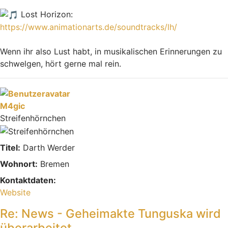
Lost Horizon:
https://www.animationarts.de/soundtracks/lh/
Wenn ihr also Lust habt, in musikalischen Erinnerungen zu
schwelgen, hört gerne mal rein.
Nach oben
M4gic
Streifenhörnchen
Titel:
Darth Werder
Wohnort:
Bremen
Kontaktdaten:
Kontaktdaten von M4gic
Website
Re: News - Geheimakte Tunguska wird
überarbeitet