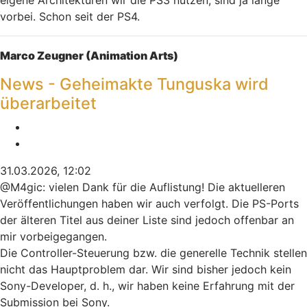
eigene Architekturen wir die PS3 nutzen, sind ja lange
vorbei. Schon seit der PS4.
Nach oben
Marco Zeugner (Animation Arts)
News - Geheimakte Tunguska wird
überarbeitet
Melden
Zitieren
31.03.2026, 12:02
@M4gic: vielen Dank für die Auflistung! Die aktuelleren
Veröffentlichungen haben wir auch verfolgt. Die PS-Ports
der älteren Titel aus deiner Liste sind jedoch offenbar an
mir vorbeigegangen.
Die Controller-Steuerung bzw. die generelle Technik stellen
nicht das Hauptproblem dar. Wir sind bisher jedoch kein
Sony-Developer, d. h., wir haben keine Erfahrung mit der
Submission bei Sony.