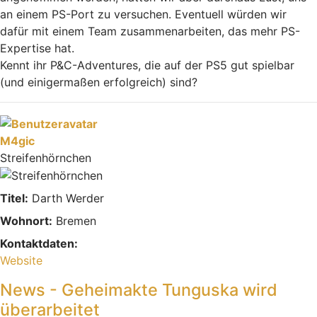
an einem PS-Port zu versuchen. Eventuell würden wir
dafür mit einem Team zusammenarbeiten, das mehr PS-
Expertise hat.
Kennt ihr P&C-Adventures, die auf der PS5 gut spielbar
(und einigermaßen erfolgreich) sind?
Nach oben
M4gic
Streifenhörnchen
Titel:
Darth Werder
Wohnort:
Bremen
Kontaktdaten:
Kontaktdaten von M4gic
Website
News - Geheimakte Tunguska wird
überarbeitet