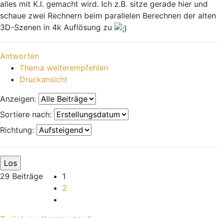
alles mit K.I. gemacht wird. Ich z.B. sitze gerade hier und
schaue zwei Rechnern beim parallelen Berechnen der alten
3D-Szenen in 4k Auflösung zu
Nach oben
Antworten
Thema weiterempfehlen
Druckansicht
Anzeigen:
Sortiere nach:
Richtung:
29 Beiträge
1
2
Nächste