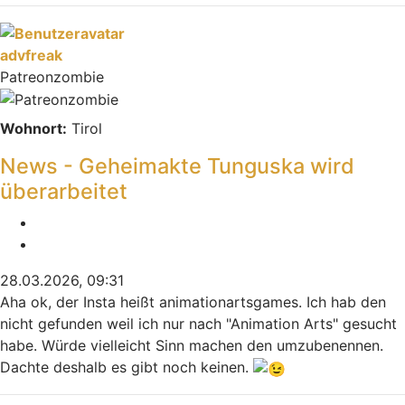
Nach oben
advfreak
Patreonzombie
Wohnort:
Tirol
News - Geheimakte Tunguska wird
überarbeitet
Melden
Zitieren
28.03.2026, 09:31
Aha ok, der Insta heißt animationartsgames. Ich hab den
nicht gefunden weil ich nur nach "Animation Arts" gesucht
habe. Würde vielleicht Sinn machen den umzubenennen.
Dachte deshalb es gibt noch keinen.
Nach oben