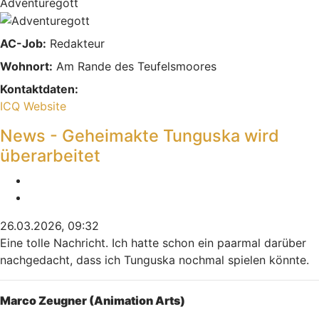
Adventuregott
AC-Job:
Redakteur
Wohnort:
Am Rande des Teufelsmoores
Kontaktdaten:
Kontaktdaten von Indiana
ICQ
Website
News - Geheimakte Tunguska wird
überarbeitet
Melden
Zitieren
26.03.2026, 09:32
Eine tolle Nachricht. Ich hatte schon ein paarmal darüber
nachgedacht, dass ich Tunguska nochmal spielen könnte.
Nach oben
Marco Zeugner (Animation Arts)