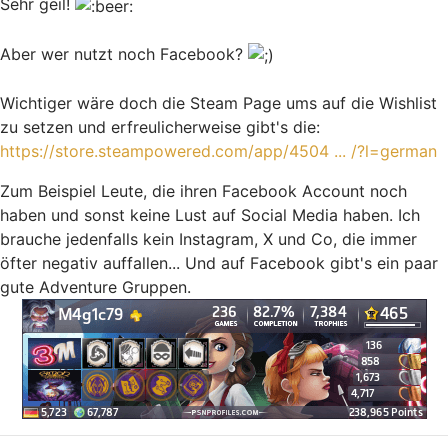
Sehr geil!
Aber wer nutzt noch Facebook?
Wichtiger wäre doch die Steam Page ums auf die Wishlist
zu setzen und erfreulicherweise gibt's die:
https://store.steampowered.com/app/4504 ... /?l=german
Zum Beispiel Leute, die ihren Facebook Account noch
haben und sonst keine Lust auf Social Media haben. Ich
brauche jedenfalls kein Instagram, X und Co, die immer
öfter negativ auffallen... Und auf Facebook gibt's ein paar
gute Adventure Gruppen.
Nach oben