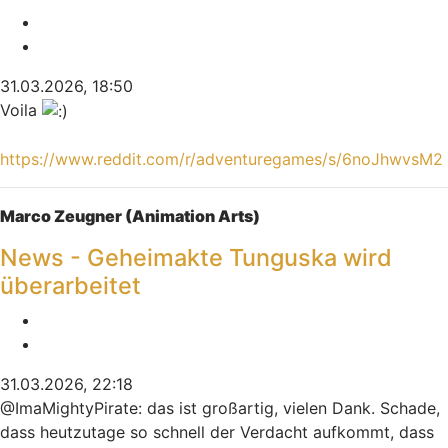
Melden
Zitieren
31.03.2026, 18:50
Voila
https://www.reddit.com/r/adventuregames/s/6noJhwvsM2
Nach oben
Marco Zeugner (Animation Arts)
News - Geheimakte Tunguska wird
überarbeitet
Melden
Zitieren
31.03.2026, 22:18
@ImaMightyPirate: das ist großartig, vielen Dank. Schade,
dass heutzutage so schnell der Verdacht aufkommt, dass