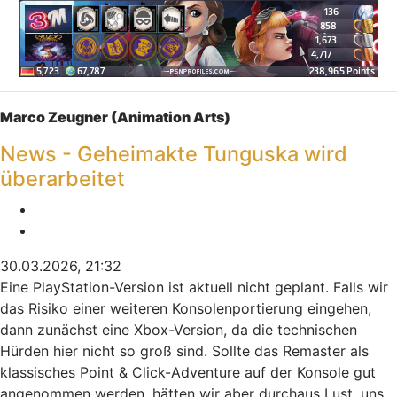
Nach oben
Marco Zeugner (Animation Arts)
News - Geheimakte Tunguska wird
überarbeitet
Melden
Zitieren
30.03.2026, 21:32
Eine PlayStation-Version ist aktuell nicht geplant. Falls wir
das Risiko einer weiteren Konsolenportierung eingehen,
dann zunächst eine Xbox-Version, da die technischen
Hürden hier nicht so groß sind. Sollte das Remaster als
klassisches Point & Click-Adventure auf der Konsole gut
angenommen werden, hätten wir aber durchaus Lust, uns