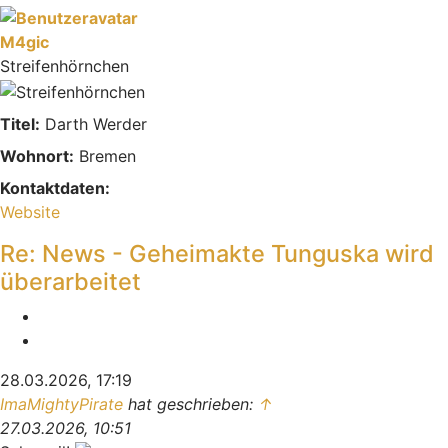
M4gic
Streifenhörnchen
Titel:
Darth Werder
Wohnort:
Bremen
Kontaktdaten:
Kontaktdaten von M4gic
Website
Re: News - Geheimakte Tunguska wird
überarbeitet
Melden
Zitieren
28.03.2026, 17:19
ImaMightyPirate
hat geschrieben:
↑
27.03.2026, 10:51