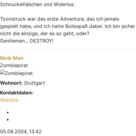
Schnuckelhäschen und Widerlus.
Toonstruck war das erste Adventure, das ich jemals
gespielt habe, und ich hatte Bollespaß dabei. Ich bin sicher
nicht die einzige, der es so geht, oder?
Gentleman... DESTROY!
Nach oben
Mole Man
Zombiepirat
Wohnort:
Stuttgart
Kontaktdaten:
Kontaktdaten von Mole Man
Website
Melden
Zitieren
05.08.2004, 13:42