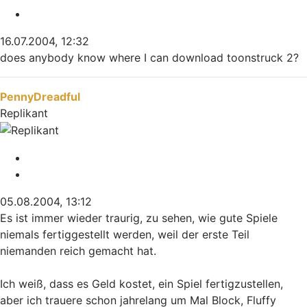
Zitieren
16.07.2004, 12:32
does anybody know where I can download toonstruck 2?
Nach oben
PennyDreadful
Replikant
Melden
Zitieren
05.08.2004, 13:12
Es ist immer wieder traurig, zu sehen, wie gute Spiele
niemals fertiggestellt werden, weil der erste Teil
niemanden reich gemacht hat.
Ich weiß, dass es Geld kostet, ein Spiel fertigzustellen,
aber ich trauere schon jahrelang um Mal Block, Fluffy