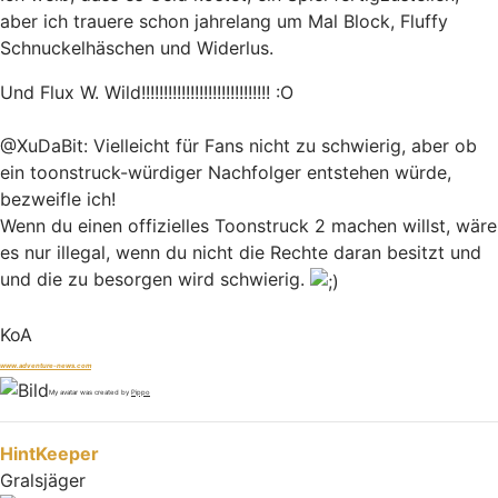
aber ich trauere schon jahrelang um Mal Block, Fluffy
Schnuckelhäschen und Widerlus.
Und Flux W. Wild!!!!!!!!!!!!!!!!!!!!!!!!!!!!! :O
@XuDaBit: Vielleicht für Fans nicht zu schwierig, aber ob
ein toonstruck-würdiger Nachfolger entstehen würde,
bezweifle ich!
Wenn du einen offizielles Toonstruck 2 machen willst, wäre
es nur illegal, wenn du nicht die Rechte daran besitzt und
und die zu besorgen wird schwierig.
KoA
www.adventure-news.com
My avatar was created by
Pippo
Nach oben
HintKeeper
Gralsjäger