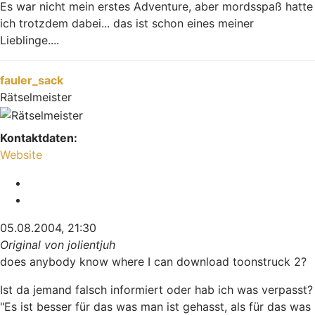
Es war nicht mein erstes Adventure, aber mordsspaß hatte
ich trotzdem dabei... das ist schon eines meiner
Lieblinge....
Nach oben
fauler_sack
Rätselmeister
Kontaktdaten:
Kontaktdaten von fauler_sack
Website
Melden
Zitieren
05.08.2004, 21:30
Original von jolientjuh
does anybody know where I can download toonstruck 2?
Ist da jemand falsch informiert oder hab ich was verpasst?
"Es ist besser für das was man ist gehasst, als für das was