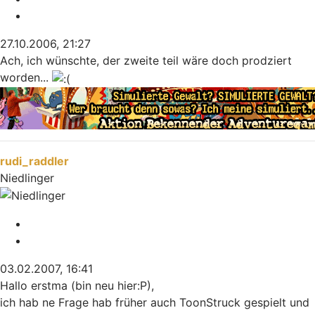
Zitieren
27.10.2006, 21:27
Ach, ich wünschte, der zweite teil wäre doch prodziert
worden...
Nach oben
rudi_raddler
Niedlinger
Melden
Zitieren
03.02.2007, 16:41
Hallo erstma (bin neu hier:P),
ich hab ne Frage hab früher auch ToonStruck gespielt und