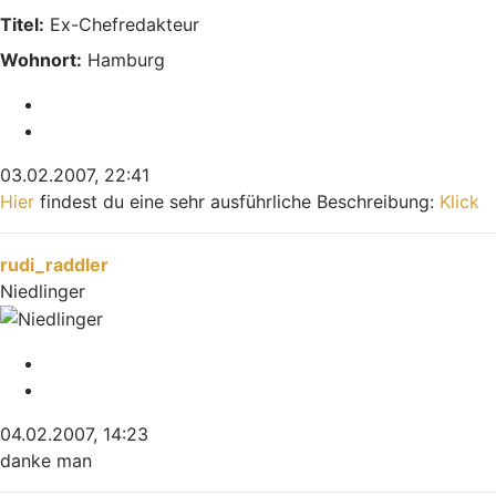
Titel:
Ex-Chefredakteur
Wohnort:
Hamburg
Melden
Zitieren
03.02.2007, 22:41
Hier
findest du eine sehr ausführliche Beschreibung:
Klick
Nach oben
rudi_raddler
Niedlinger
Melden
Zitieren
04.02.2007, 14:23
danke man
Nach oben