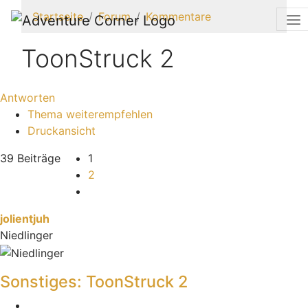
Startseite
Forum
Kommentare
ToonStruck 2
Antworten
Thema weiterempfehlen
Druckansicht
39 Beiträge
1
2
Nächste
jolientjuh
Niedlinger
Sonstiges: ToonStruck 2
Melden