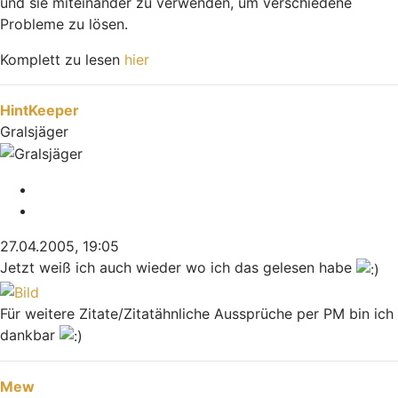
und sie miteinander zu verwenden, um verschiedene
Probleme zu lösen.
Komplett zu lesen
hier
Nach oben
HintKeeper
Gralsjäger
Melden
Zitieren
27.04.2005, 19:05
Jetzt weiß ich auch wieder wo ich das gelesen habe
Für weitere Zitate/Zitatähnliche Aussprüche per PM bin ich
dankbar
Nach oben
Mew