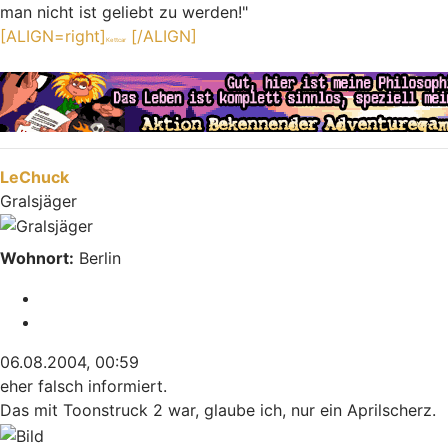
man nicht ist geliebt zu werden!"
[ALIGN=right]
[/ALIGN]
Kettcar
Nach oben
LeChuck
Gralsjäger
Wohnort:
Berlin
Melden
Zitieren
06.08.2004, 00:59
eher falsch informiert.
Das mit Toonstruck 2 war, glaube ich, nur ein Aprilscherz.