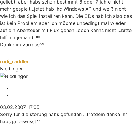
geliebt, aber habs schon bestimmt 6 oder 7 jahre nicht
mehr gespielt...jetzt hab ihc Windows XP und weiß nicht
wie ich das Spiel installiren kann. Die CDs hab ich also das
ist kein Probliem aber ich möchte unbedingt mal wieder
auf ein Abenteuer mit Flux gehen...doch kanns nicht ...bitte
hilf mir jemand!!!!!!!
Danke im vorraus^^
Nach oben
rudi_raddler
Niedlinger
Melden
Zitieren
03.02.2007, 17:05
Sorry für die störung habs gefunden ...trotdem danke ihr
habs ja gewusst^^
Nach oben