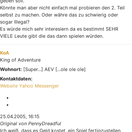
geben soll.
Könnte man aber nicht einfach mal probieren den 2. Teil
selbst zu machen. Oder währe das zu schwierig oder
sogar Illegal?
Es würde mich sehr interesiern da es bestimmt SEHR
VIELE Leute gibt die das dann spielen würden.
Nach oben
KoA
King of Adventure
Wohnort:
[Super...] AEV [...ole ole ole]
Kontaktdaten:
Kontaktdaten von KoA
Website
Yahoo Messenger
Melden
Zitieren
25.04.2005, 16:15
Original von PennyDreadful
Ich weiß, dass es Geld kostet, ein Spiel fertigzustellen,