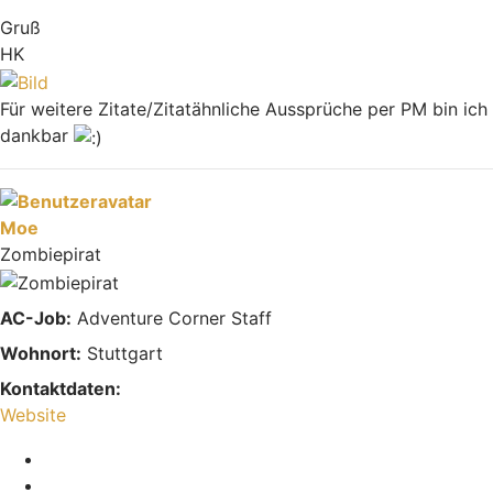
Gruß
HK
Für weitere Zitate/Zitatähnliche Aussprüche per PM bin ich
dankbar
Nach oben
Moe
Zombiepirat
AC-Job:
Adventure Corner Staff
Wohnort:
Stuttgart
Kontaktdaten:
Kontaktdaten von Moe
Website
Melden
Zitieren