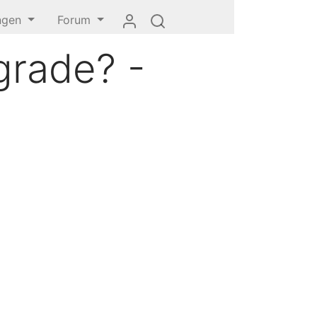
ungen
Forum
grade? -