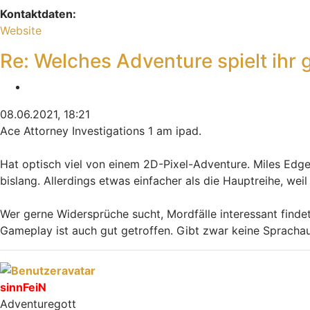
Kontaktdaten:
Kontaktdaten von Mikej
Website
Re: Welches Adventure spielt ihr 
Zitieren
08.06.2021, 18:21
Ace Attorney Investigations 1 am ipad.
Hat optisch viel von einem 2D-Pixel-Adventure. Miles Edgewo
bislang. Allerdings etwas einfacher als die Hauptreihe, wei
Wer gerne Widersprüche sucht, Mordfälle interessant findet
Gameplay ist auch gut getroffen. Gibt zwar keine Sprachausg
Nach oben
sinnFeiN
Adventuregott