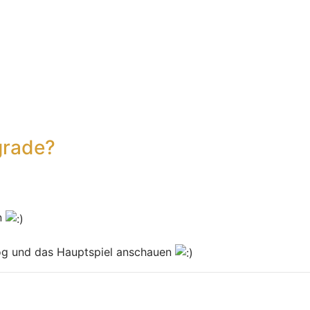
grade?
n
log und das Hauptspiel anschauen