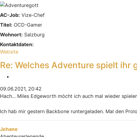
AC-Job:
Vize-Chef
Titel:
OCD-Gamer
Wohnort:
Salzburg
Kontaktdaten:
Kontaktdaten von sinnFeiN
Website
Re: Welches Adventure spielt ihr 
Zitieren
09.06.2021, 20:42
Hach... Miles Edgeworth möcht ich auch mal wieder spiele
Ich hab mir gestern Backbone runtergeladen. Mal den Pro
Nach oben
Jehane
Abenteurerlegende