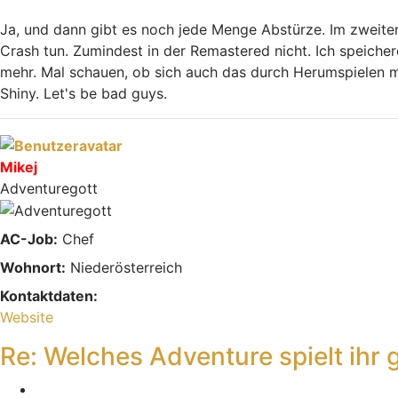
Ja, und dann gibt es noch jede Menge Abstürze. Im zweit
Crash tun. Zumindest in der Remastered nicht. Ich speiche
mehr. Mal schauen, ob sich auch das durch Herumspielen m
Shiny. Let's be bad guys.
Nach oben
Mikej
Adventuregott
AC-Job:
Chef
Wohnort:
Niederösterreich
Kontaktdaten:
Kontaktdaten von Mikej
Website
Re: Welches Adventure spielt ihr 
Zitieren