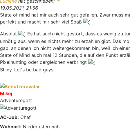
Luciene
hat geschrieben:
↑
19.05.2021, 21:56
State of mind hat mir auch sehr gut gefallen. Zwar muss ma
perfekt und macht mir sehr viel Spaß
Absolut
Es hat auch nicht gestört, dass es wenig zu tu
unnötig aus, wenn es nichts mehr zu erzählen gibt. Das m
gab, an denen ich nicht weitergekommen bin, weil ich eine
State of Mind auch mal 12 Stunden, die auf den Punkt erz
Pixelhunting oder dergleichen verbringt
Shiny. Let's be bad guys.
Nach oben
Mikej
Adventuregott
AC-Job:
Chef
Wohnort:
Niederösterreich