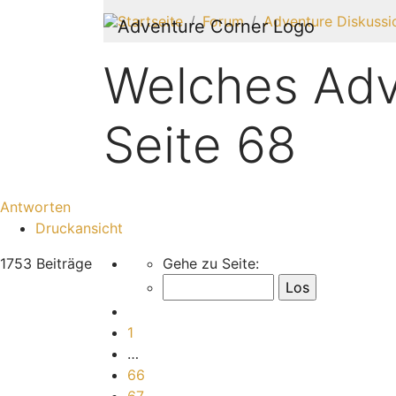
Startseite
Forum
Adventure Diskussi
Welches Adve
Seite 68
Antworten
Druckansicht
Seite
68
von
71
1753 Beiträge
Gehe zu Seite:
Vorherige
1
…
66