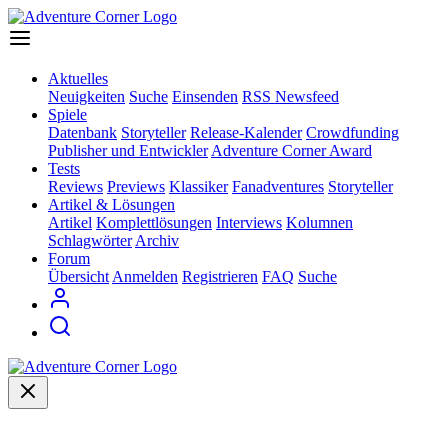
Aktuelles
Neuigkeiten
Suche
Einsenden
RSS Newsfeed
Spiele
Datenbank
Storyteller
Release-Kalender
Crowdfunding
Publisher und Entwickler
Adventure Corner Award
Tests
Reviews
Previews
Klassiker
Fanadventures
Storyteller
Artikel & Lösungen
Artikel
Komplettlösungen
Interviews
Kolumnen
Schlagwörter
Archiv
Forum
Übersicht
Anmelden
Registrieren
FAQ
Suche