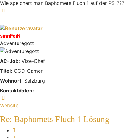
Wie speichert man Baphomets Fluch 1 auf der PS1???
Nach oben
sinnFeiN
Adventuregott
AC-Job:
Vize-Chef
Titel:
OCD-Gamer
Wohnort:
Salzburg
Kontaktdaten:
Kontaktdaten von sinnFeiN
Website
Re: Baphomets Fluch 1 Lösung
Melden
Zitieren