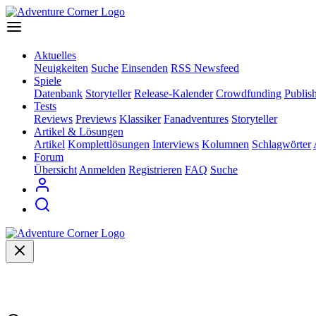
Aktuelles
Neuigkeiten
Suche
Einsenden
RSS Newsfeed
Spiele
Datenbank
Storyteller
Release-Kalender
Crowdfunding
Publis
Tests
Reviews
Previews
Klassiker
Fanadventures
Storyteller
Artikel & Lösungen
Artikel
Komplettlösungen
Interviews
Kolumnen
Schlagwörter
Forum
Übersicht
Anmelden
Registrieren
FAQ
Suche