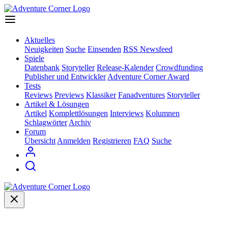
Aktuelles
Neuigkeiten
Suche
Einsenden
RSS Newsfeed
Spiele
Datenbank
Storyteller
Release-Kalender
Crowdfunding
Publisher und Entwickler
Adventure Corner Award
Tests
Reviews
Previews
Klassiker
Fanadventures
Storyteller
Artikel & Lösungen
Artikel
Komplettlösungen
Interviews
Kolumnen
Schlagwörter
Archiv
Forum
Übersicht
Anmelden
Registrieren
FAQ
Suche