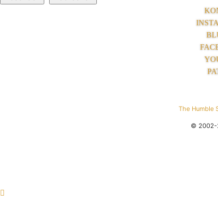
KO
INST
BL
FAC
YO
PA
The Humble 
© 2002-2