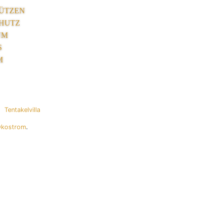
ÜTZEN
HUTZ
UM
S
M
Tentakelvilla
Ökostrom
.