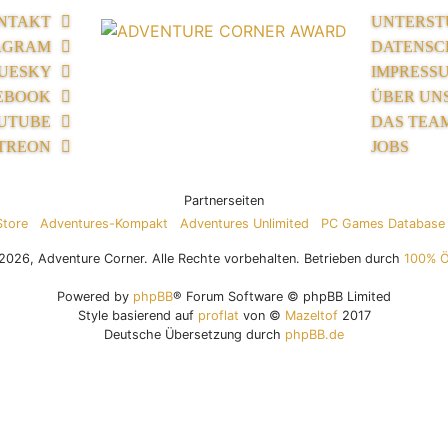
NTAKT
UNTERST
AGRAM
DATENSC
UESKY
IMPRESS
EBOOK
ÜBER UN
UTUBE
DAS TEA
TREON
JOBS
Partnerseiten
Store
Adventures-Kompakt
Adventures Unlimited
PC Games Database
026, Adventure Corner. Alle Rechte vorbehalten. Betrieben durch
100% 
Powered by
phpBB
® Forum Software © phpBB Limited
Style basierend auf
proflat
von ©
Mazeltof
2017
Deutsche Übersetzung durch
phpBB.de