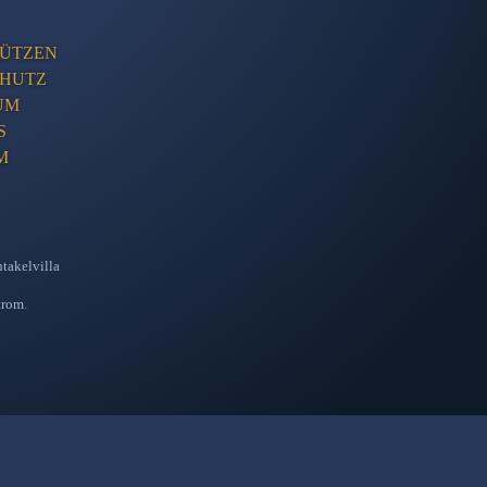
ÜTZEN
CHUTZ
UM
S
M
takelvilla
trom
.