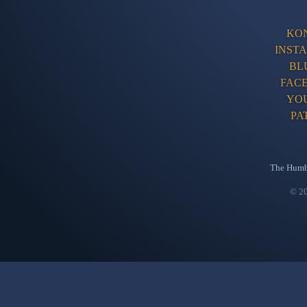
KO
INST
BL
FAC
YO
PA
The Humb
© 20