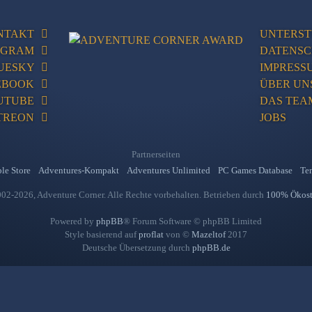
NTAKT
UNTERST
AGRAM
DATENS
UESKY
IMPRESS
EBOOK
ÜBER UN
UTUBE
DAS TEA
TREON
JOBS
Partnerseiten
le Store
Adventures-Kompakt
Adventures Unlimited
PC Games Database
Ten
02-2026, Adventure Corner. Alle Rechte vorbehalten. Betrieben durch
100% Ökos
Powered by
phpBB
® Forum Software © phpBB Limited
Style basierend auf
proflat
von ©
Mazeltof
2017
Deutsche Übersetzung durch
phpBB.de