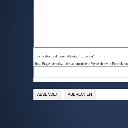
Ergänze den Titel dieser Website: "... Corner":
Diese Frage dient dazu, das automatisierte Versenden von Formulare