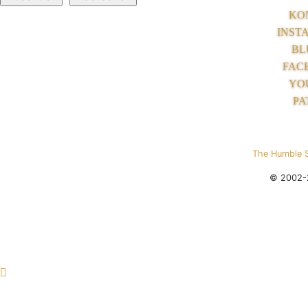
KO
INST
BL
FAC
YO
PA
The Humble 
© 2002-2