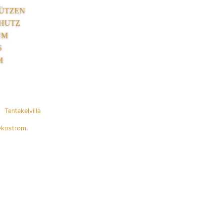
ÜTZEN
HUTZ
UM
S
M
Tentakelvilla
Ökostrom
.