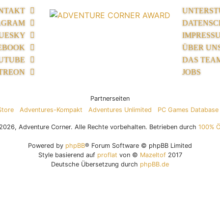
NTAKT
UNTERST
AGRAM
DATENSC
UESKY
IMPRESS
EBOOK
ÜBER UN
UTUBE
DAS TEA
TREON
JOBS
Partnerseiten
Store
Adventures-Kompakt
Adventures Unlimited
PC Games Database
026, Adventure Corner. Alle Rechte vorbehalten. Betrieben durch
100% 
Powered by
phpBB
® Forum Software © phpBB Limited
Style basierend auf
proflat
von ©
Mazeltof
2017
Deutsche Übersetzung durch
phpBB.de