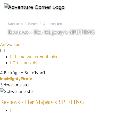
Startseite
Forum
Kommentare
Reviews - Her Majesty's SPIFFING
Antworten
Thema weiterempfehlen
Druckansicht
4 Beiträge • Seite
1
von
1
ImaMightyPirate
Schwertmeister
Reviews - Her Majesty's SPIFFING
Melden