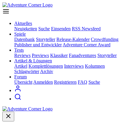
Aktuelles
Neuigkeiten
Suche
Einsenden
RSS Newsfeed
Spiele
Datenbank
Storyteller
Release-Kalender
Crowdfunding
Publisher und Entwickler
Adventure Corner Award
Tests
Reviews
Previews
Klassiker
Fanadventures
Storyteller
Artikel & Lösungen
Artikel
Komplettlösungen
Interviews
Kolumnen
Schlagwörter
Archiv
Forum
Übersicht
Anmelden
Registrieren
FAQ
Suche