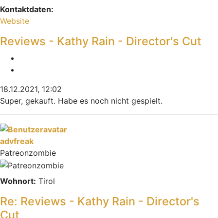
Kontaktdaten:
Kontaktdaten von M4gic
Website
Reviews - Kathy Rain - Director's Cut
Melden
Zitieren
18.12.2021, 12:02
Super, gekauft. Habe es noch nicht gespielt.
Nach oben
advfreak
Patreonzombie
Wohnort:
Tirol
Re: Reviews - Kathy Rain - Director's
Cut