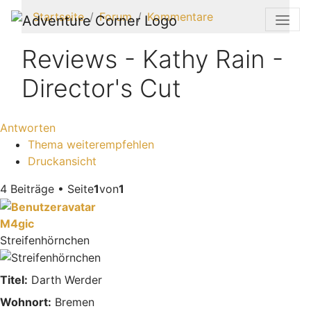
Startseite
Forum
Kommentare
Reviews - Kathy Rain -
Director's Cut
Antworten
Thema weiterempfehlen
Druckansicht
4 Beiträge • Seite
1
von
1
M4gic
Streifenhörnchen
Titel:
Darth Werder
Wohnort:
Bremen